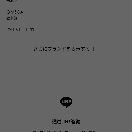
卡地亚
OMEGA
欧米茄
PATEK PHILIPPE
百达翡丽
AUDEMARS PIGUET
爱彼（Audemars Piguet）
Breguet
宝gue
ROGER DUBUIS
罗杰·杜比斯
A.LANGE & SOHNE
朗格与索恩
HUBLOT
通过LINE咨询
宇舶