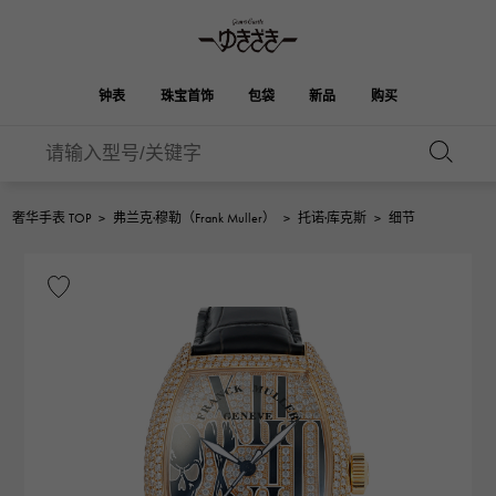
钟表
珠宝首饰
包袋
新品
购买
雪崎
伯金
奥塔克罗亚
ROLEX
HUBLOT
新娘
品牌首饰
选择珠宝
珠宝
珠宝首饰
劳力士
宇舶
奢华手表 TOP
>
弗兰克·穆勒（Frank Muller）
>
托诺·库克斯
>
细节
凯利
Picotan锁
OMEGA
BREITLING
欧米茄
百年灵
REGALIA
DOUBLE TOP
花园派对
伊芙琳
A.LANGE & SOHNE
富豪
Breguet
双顶
朗格与索恩
宝gue
YOBIKO
NOMBRE
钱包
魅力
PATEK PHILIPPE
洋子
IWC
贵族
IWC
百达翡丽
NOMBRE putite
ALPHA
配饰
其他
FRANCK MULLER
翁布利
RICHARD MILLE
阿尔法
弗兰克·穆勒（Frank
理查德·米勒
ALPHA putite
eclat
Muller）
阿尔法·珀蒂（Alpha Petit）
埃克拉特
爱马仕包包
VACHERON
PANERAI