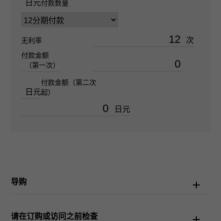
日元
付款数量
男装
次
无利率
机芯
付款金额
自动上弦
（第一次）
付款金额（第二次
防水性
日元
起）
日常生活防水
日元
文字盘种
全钻石/罗马
导购
文字盘色
满钻
请在订购或访问之前检查