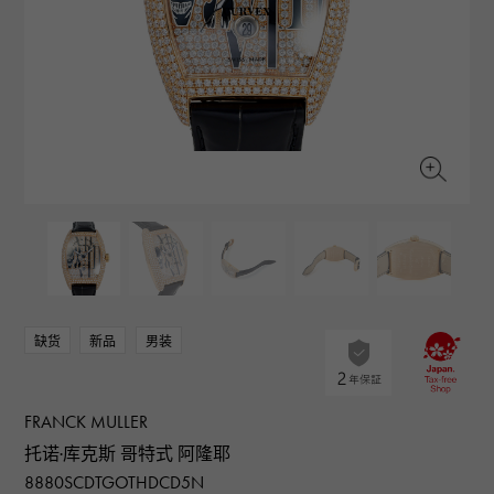
RICH CROSS
TwinPinky
CONSTANTIN
沛纳海
富十字
双小指
江诗丹顿
AUDEMARS PIGUET
JAEGER LE COULTRE
ANGLER
ETERNITY
爱彼（Audemars Piguet）
积家
钓鱼者
全圈排钻戒指
CHANEL
Cartier
HIMAWARI
YUKIZAKI BACHIKAN
香奈儿
卡地亚
葵花
雪崎梵蒂冈
HARRY WINSTON
BVLGARI
USED NOMBRE
USED ALPHA
哈里·温斯顿
宝格丽
贵族认证二手
Alpha 认证二手车
ZENITH
TAG HEUER
真力时
豪雅（Tag Heuer）
对原始物珠宝一览
DUNAMIS
TABLE CLOCK
动力
台钟
VINTAGE WATCH
缺货
新品
男装
复古手表
查看所有手表品牌
FRANCK MULLER
托诺·库克斯 哥特式 阿隆耶
8880SCDTGOTHDCD5N