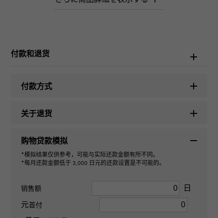
W169155
产品名称
托诺·库克斯 哥特式 阿隆耶
付款和退货
品牌名称
付款方式
弗兰克·穆勒（Frank Muller）
关于退货
型号名称
购物贷款模拟
托诺·库克斯
*模拟结果仅供参考，可能与实际还款金额有所不同。
*每月还款金额低于 3,000 日元的还款设置是不可能的。
型号
8880SCDTGOTHDCD5N
日
销售额
元
首付
型式