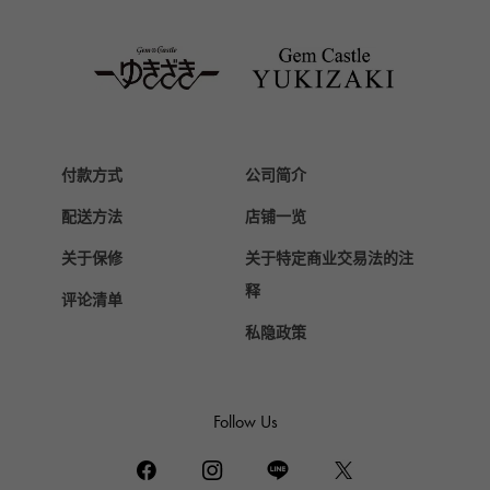
Van Cleef & Arpels
梵克雅宝
HERMES
爱马仕
Chopard
付款方式
公司简介
萧邦
配送方法
店铺一览
ZENITH
真力时
关于保修
关于特定商业交易法的注
DAMIANI
释
评论清单
达米亚尼
私隐政策
TUDOR
帝陀（Tudor）
TIFFANY&Co.
Follow Us
蒂芙尼
PIAGET