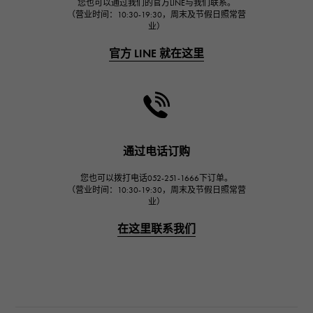
FRANCK MULLER
您也可以通过我们的官方LINE与我们联系。
（营业时间：10:30-19:30，周末及节假日照常营
弗兰克·穆勒（Frank Muller）
业）
CHANEL
官方 LINE 就在这里
香奈儿
HARRY WINSTON
哈里·温斯顿
JAEGER LE COULTRE
积家
通过电话订购
IWC
您也可以拨打电话052-251-1666下订单。
万国
（营业时间：10:30-19:30，周末及节假日照常营
业）
PANERAI
沛纳海
在这里联系我们
BREITLING
百年灵
TAG HEUER
豪雅（TAG Heuer）