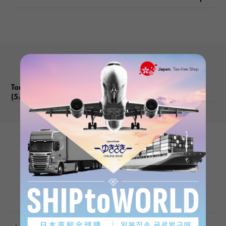
表盘石
金钻
功能介绍
日期显示
Tono CurvexProduct reviews
(5
)
subject
FRANCK MULLER
Tonneau Curvex 5850SC5N Silver
Product details