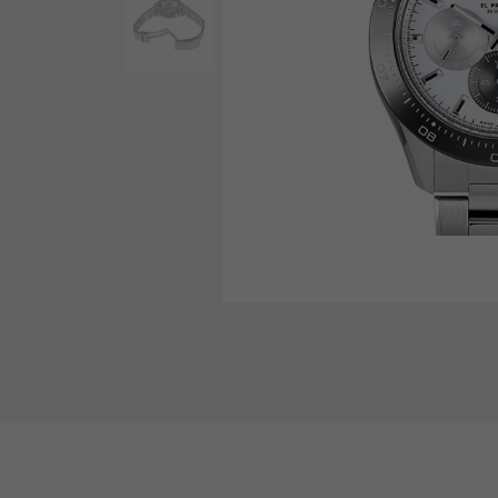
AUDEMARS PIGUET
RICH CROSS
爱彼（Audemars Piguet）
富十字
HARRY WINSTON
HIMAWARI
哈里·温斯顿
葵花
DUNAMIS
动力