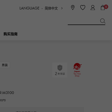
0
LANGUAGE -
简体中文
日本語
ENGLISH
한국
简体中文
繁体中文
购买指南
BREITLING
新娘
珠宝首饰
Picotan锁
百年灵
男装
IWC
NOMBRE
魅力
IWC
贵族
9.M3100
NTIN
PANERAI
eclat
070
沛纳海
埃克拉特