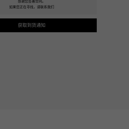
感谢您签署合同。
Cartier
ETERNITY
如果您正在寻找，请联系我们
卡地亚
全圈排钻戒指
获取到货通知
TAG HEUER
USED ALPHA
豪雅（Tag Heuer）
Alpha 认证二手车