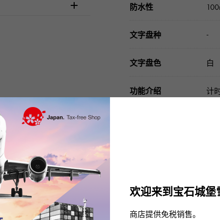
防水性
10
-
文字盘种
文字盘色
白
功能介绍
计
配件类
国际
请在订购或访问之前
欢迎来到宝石城堡
商店提供免税销售。