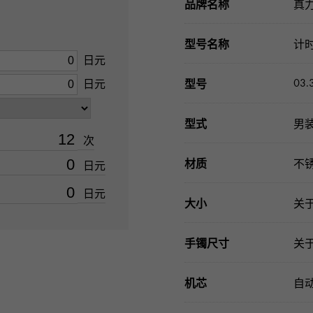
品牌名称
真
型号名称
计
日元
03.
日元
型号
型式
男
次
材质
不
日元
日元
大小
关于
手镯尺寸
关于
机芯
自