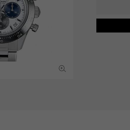
JAEGER LE COULTRE
CHANEL
爱马仕包包
TwinPinky
ANGLER
积家
香奈儿
双小指
钓鱼者
BVLGARI
ZENITH
YUKIZAKI BACHIKAN
USED NOMBRE
宝格丽
真力时
雪崎梵蒂冈
贵族认证二手
TABLE CLOCK
VINTAGE WATCH
台钟
复古手表
对原始物珠宝一览
查看所有手表品牌