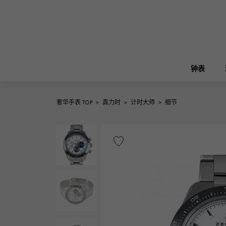
钟表
奢华手表 TOP
>
真力时
>
计时大师
>
细节
ROLEX
雪崎
珠宝
伯金
劳力士
A.LANGE & SOHNE
REGALIA
花园派对
朗格与索恩
富豪
FRANCK MULLER
NOMBRE putite
配饰
弗兰克·穆勒（Frank Muller）
翁布利