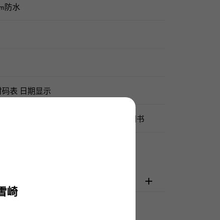
0m防水
时码表 日期显示
保证（担保） / 正品包装盒 / 使用说明书
检查
雪崎