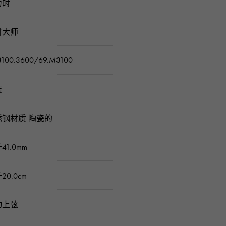
力时
时大师
3100.3600/69.M3100
装
锈钢材质 陶瓷的
41.0mm
20.0cm
动上弦