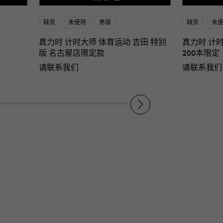
缺货
未使用
男装
缺货
未
真力时 计时大师 体育运动 吉田 特别
真力时 计
版 名古屋店限定款
200本限定
请联系我们
请联系我们