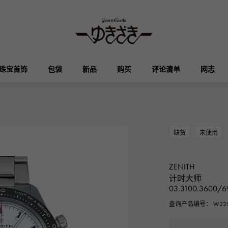
珠宝首饰
包袋
新品
购买
评论清单
网志
HUBLOT
OMEGA
品牌首饰
选择珠宝
奥塔克罗亚
凯利
宇舶
欧米茄
缺货
未使用
Breguet
PATEK PHILIPPE
DOUBLE TOP
YOBIKO
伊芙琳
钱包
宝gue
百达翡丽
ZENITH
双顶
洋子
计时大师
03.3100.3600/6
RICHARD MILLE
VACHERON CONSTA
ALPHA
ALPHA putite
其他
查询产品编号： W225
理查德·米勒
江诗丹顿
阿尔法
阿尔法·珀蒂（Alpha Petit）