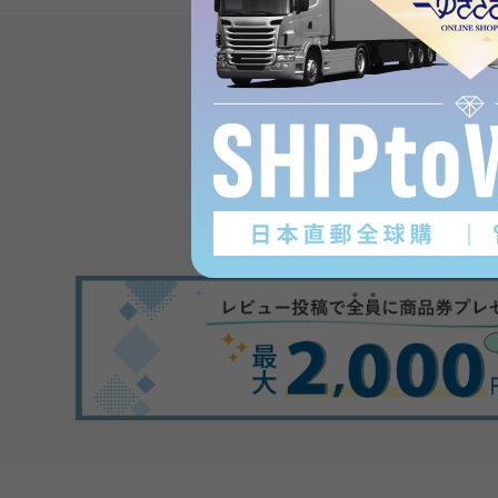
Product reviews
(0
)
subject