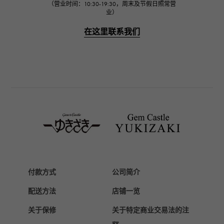
（营业时间：10:30-19:30，周末及节假日照常营
业）
PANERAI
沛纳海
在这里联系我们
BREITLING
百年灵
TAG HEUER
豪雅（TAG Heuer）
Van Cleef & Arpels
梵克雅宝
HERMES
爱马仕
Chopard
付款方式
公司简介
萧邦
配送方法
店铺一览
ZENITH
真力时
关于保修
关于特定商业交易法的注