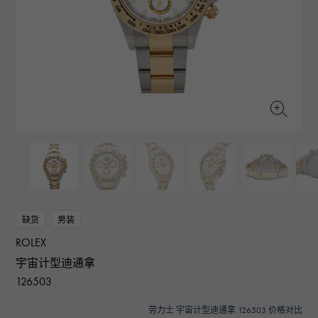
RICH CROSS
TwinPinky
CONSTANTIN
沛纳海
富十字
双小指
江诗丹顿
AUDEMARS PIGUET
JAEGER LE COULTRE
ANGLER
ETERNITY
爱彼（Audemars Piguet）
积家
钓鱼者
全圈排钻戒指
CHANEL
Cartier
HIMAWARI
YUKIZAKI BACHIKAN
香奈儿
卡地亚
葵花
雪崎梵蒂冈
HARRY WINSTON
BVLGARI
USED NOMBRE
USED ALPHA
哈里·温斯顿
宝格丽
贵族认证二手
Alpha 认证二手车
ZENITH
TAG HEUER
真力时
豪雅（Tag Heuer）
对原始物珠宝一览
DUNAMIS
TABLE CLOCK
动力
台钟
VINTAGE WATCH
缺货
男装
复古手表
ROLEX
查看所有手表品牌
宇宙计型迪通拿
126503
劳力士 宇宙计型迪通拿 126503 价格对比