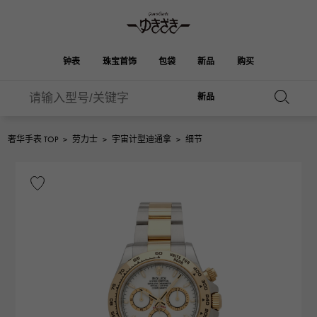
钟表
珠宝首饰
包袋
新品
购买
新品
雪崎
伯金
奥塔克罗亚
ROLEX
HUBLOT
新娘
品牌首饰
选择珠宝
珠宝
珠宝首饰
劳力士
宇舶
奢华手表 TOP
>
劳力士
>
宇宙计型迪通拿
>
细节
凯利
Picotan锁
OMEGA
BREITLING
欧米茄
百年灵
REGALIA
DOUBLE TOP
花园派对
伊芙琳
A.LANGE & SOHNE
富豪
Breguet
双顶
朗格与索恩
宝gue
YOBIKO
NOMBRE
钱包
魅力
PATEK PHILIPPE
洋子
IWC
贵族
IWC
百达翡丽
NOMBRE putite
ALPHA
配饰
其他
FRANCK MULLER
翁布利
RICHARD MILLE
阿尔法
弗兰克·穆勒（Frank
理查德·米勒
ALPHA putite
eclat
Muller）
阿尔法·珀蒂（Alpha Petit）
埃克拉特
爱马仕包包
VACHERON
PANERAI