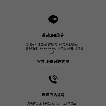
ROGER DUBUIS
罗杰·杜比斯
A.LANGE & SOHNE
朗格与索恩
HUBLOT
通过LINE咨询
宇舶
FRANCK MULLER
您也可以通过我们的官方LINE与我们联系。
（营业时间：10:30-19:30，周末及节假日照常营
弗兰克·穆勒（Frank Muller）
业）
CHANEL
官方 LINE 就在这里
香奈儿
HARRY WINSTON
哈里·温斯顿
JAEGER LE COULTRE
积家
通过电话订购
IWC
您也可以拨打电话052-251-1666下订单。
万国