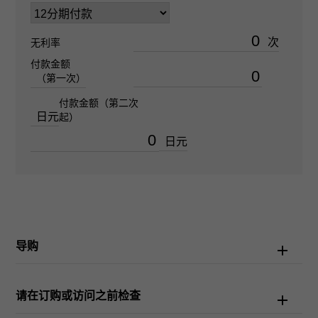
防水性
次
无利率
100m防水
付款金额
（第一次）
文字盘种
付款金额（第二次
日元
起）
-
日元
文字盘色
白
功能介绍
导购
计时码表
请在订购或访问之前检查