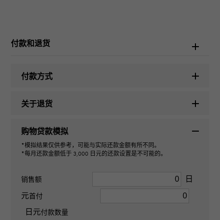
品牌名称
劳力士
付款和退货
型号名称
宇宙计型迪通拿
付款方式
型号
关于退货
126503
购物贷款模拟
型式
*模拟结果仅供参考，可能与实际还款金额有所不同。
*每月还款金额低于 3,000 日元的还款设置是不可能的。
男装
日
销售额
机芯
元
首付
日元
自动上弦
付款数量