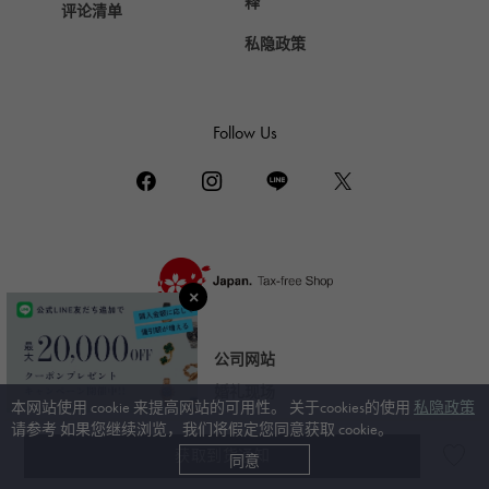
DAMIANI
释
评论清单
达米亚尼
私隐政策
TUDOR
帝陀（Tudor）
TIFFANY&Co.
Follow Us
蒂芙尼
PIAGET
伯爵
BOUCHERON
布歇龙
BVLGARI
宝格丽
公司网站
RICHARD MILLE
婚礼现场
本网站使用 cookie 来提高网站的可用性。 关于cookies的使用
私隐政策
理查德·米勒
请参考 如果您继续浏览，我们将假定您同意获取 cookie。
获取到货通知
同意
© Gem Castle Yukizaki。保留所有权利。