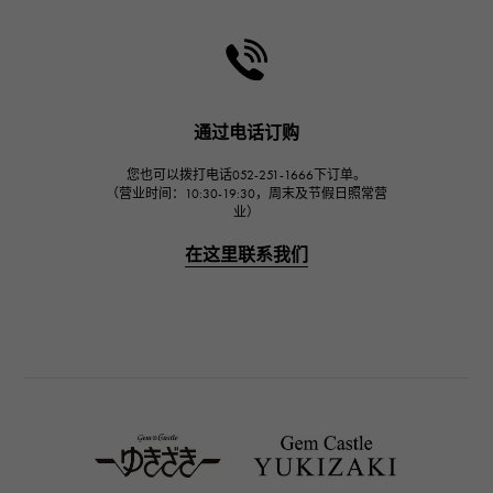
HARRY WINSTON
哈里·温斯顿
JAEGER LE COULTRE
积家
通过电话订购
IWC
您也可以拨打电话052-251-1666下订单。
万国
（营业时间：10:30-19:30，周末及节假日照常营
业）
PANERAI
沛纳海
在这里联系我们
BREITLING
百年灵
TAG HEUER
豪雅（TAG Heuer）
Van Cleef & Arpels
梵克雅宝
HERMES