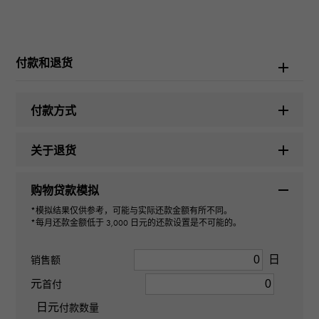
品牌名称
劳力士
付款和退货
型号名称
宇宙计型迪通拿
付款方式
型号
关于退货
126519LN
购物贷款模拟
型式
*模拟结果仅供参考，可能与实际还款金额有所不同。
*每月还款金额低于 3,000 日元的还款设置是不可能的。
男装
日
销售额
机芯
元
首付
日元
自动上弦
付款数量