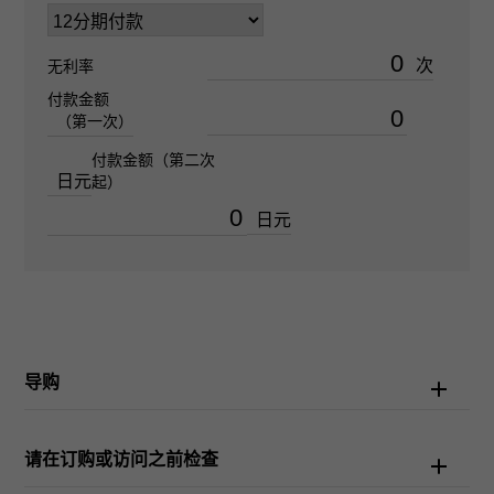
防水性
次
无利率
100m防水
付款金额
（第一次）
文字盘种
付款金额（第二次
日元
起）
-
日元
文字盘色
亮黑色/钢色
功能介绍
导购
计时码表
请在订购或访问之前检查