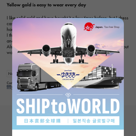
Yellow gold is easy to wear every day
I like solid gold and have bought it a few times before, but I dress
casually almost all year round, so I feel like it stands out, and I
hardly ever wear it.
I think I'll wear this watch a lot because the dial isn't too flashy
and it goes well with everyday clothes.
Also, since the bezel is round and ceramic, you can use it without
worrying too much about scratches.
New
mens
Contributor : 40th generationmale
See reply from store
View more reviews