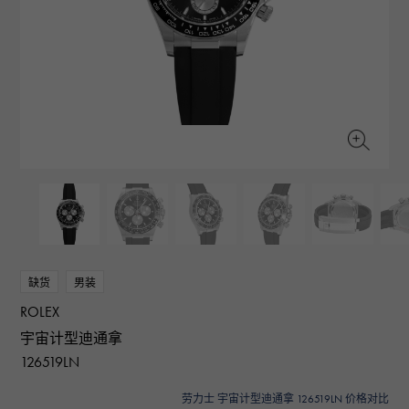
RICH CROSS
TwinPinky
CONSTANTIN
沛纳海
富十字
双小指
江诗丹顿
AUDEMARS PIGUET
JAEGER LE COULTRE
ANGLER
ETERNITY
爱彼（Audemars Piguet）
积家
钓鱼者
全圈排钻戒指
CHANEL
Cartier
HIMAWARI
YUKIZAKI BACHIKAN
香奈儿
卡地亚
葵花
雪崎梵蒂冈
HARRY WINSTON
BVLGARI
USED NOMBRE
USED ALPHA
哈里·温斯顿
宝格丽
贵族认证二手
Alpha 认证二手车
ZENITH
TAG HEUER
真力时
豪雅（Tag Heuer）
对原始物珠宝一览
DUNAMIS
TABLE CLOCK
动力
台钟
VINTAGE WATCH
缺货
男装
复古手表
ROLEX
查看所有手表品牌
宇宙计型迪通拿
126519LN
劳力士 宇宙计型迪通拿 126519LN 价格对比