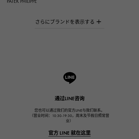
PATEK PHILIPPE
百达翡丽
AUDEMARS PIGUET
爱彼（Audemars Piguet）
Breguet
宝gue
ROGER DUBUIS
罗杰·杜比斯
A.LANGE & SOHNE
朗格与索恩
HUBLOT
通过LINE咨询
宇舶
FRANCK MULLER
您也可以通过我们的官方LINE与我们联系。
（营业时间：10:30-19:30，周末及节假日照常营
弗兰克·穆勒（Frank Muller）
业）
CHANEL
官方 LINE 就在这里
香奈儿