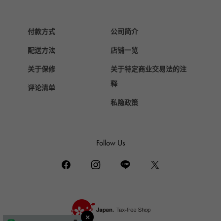
爱马仕
Chopard
付款方式
公司简介
萧邦
配送方法
店铺一览
ZENITH
真力时
关于保修
关于特定商业交易法的注
DAMIANI
释
评论清单
达米亚尼
私隐政策
TUDOR
帝陀（Tudor）
TIFFANY&Co.
Follow Us
蒂芙尼
PIAGET
伯爵
BOUCHERON
布歇龙