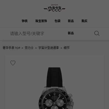
钟表
珠宝首饰
包袋
新品
购买
新品
雪崎
伯金
奥塔克罗亚
ROLEX
HUBLOT
新娘
品牌首饰
选择珠宝
珠宝
珠宝首饰
劳力士
宇舶
奢华手表 TOP
>
劳力士
>
宇宙计型迪通拿
>
细节
凯利
Picotan锁
OMEGA
BREITLING
欧米茄
百年灵
REGALIA
DOUBLE TOP
花园派对
伊芙琳
A.LANGE & SOHNE
富豪
Breguet
双顶
朗格与索恩
宝gue
YOBIKO
NOMBRE
钱包
魅力
PATEK PHILIPPE
洋子
IWC
贵族
IWC
百达翡丽
NOMBRE putite
ALPHA
配饰
其他
FRANCK MULLER
翁布利
RICHARD MILLE
阿尔法
弗兰克·穆勒（Frank
理查德·米勒
ALPHA putite
eclat
Muller）
阿尔法·珀蒂（Alpha Petit）
埃克拉特
爱马仕包包
VACHERON
PANERAI