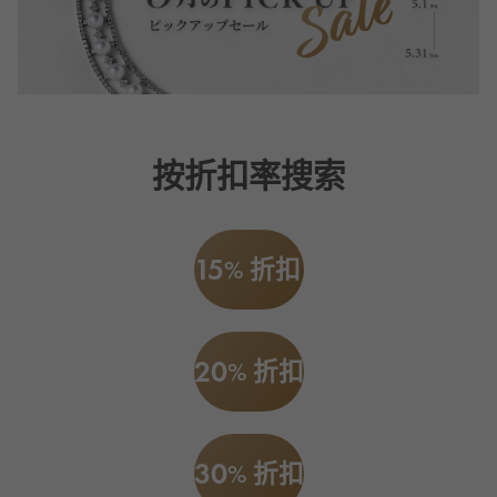
RICH CROSS
TwinPinky
CONSTANTIN
沛纳海
富十字
双小指
江诗丹顿
AUDEMARS PIGUET
JAEGER LE COULTRE
ANGLER
ETERNITY
爱彼（Audemars Piguet）
积家
钓鱼者
全圈排钻戒指
CHANEL
Cartier
HIMAWARI
YUKIZAKI BACHIKAN
香奈儿
卡地亚
葵花
雪崎梵蒂冈
按折扣率搜索
HARRY WINSTON
BVLGARI
USED NOMBRE
USED ALPHA
哈里·温斯顿
宝格丽
贵族认证二手
Alpha 认证二手车
ZENITH
TAG HEUER
真力时
豪雅（Tag Heuer）
15
对原始物珠宝一览
% 折扣
DUNAMIS
TABLE CLOCK
动力
台钟
VINTAGE WATCH
复古手表
20
% 折扣
查看所有手表品牌
30
% 折扣