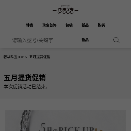
钟表
珠宝首饰
包袋
新品
购买
新品
雪崎
ROLEX
HUBLOT
新娘
伯金
奥塔克罗亚
品牌首饰
选择珠宝
珠宝
珠宝首饰
劳力士
宇舶
奢华珠宝TOP
>
五月提货促销
OMEGA
BREITLING
凯利
Picotan锁
欧米茄
百年灵
REGALIA
DOUBLE TOP
五月提货促销
A.LANGE & SOHNE
富豪
Breguet
双顶
花园派对
伊芙琳
朗格与索恩
宝gue
本次促销活动已结束。
YOBIKO
NOMBRE
PATEK PHILIPPE
洋子
IWC
贵族
钱包
魅力
IWC
百达翡丽
NOMBRE putite
ALPHA
FRANCK MULLER
翁布利
RICHARD MILLE
阿尔法
配饰
其他
弗兰克·穆勒（Frank
理查德·米勒
ALPHA putite
eclat
Muller）
阿尔法·珀蒂（Alpha Petit）
埃克拉特
爱马仕包包
VACHERON
PANERAI