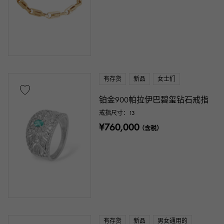
壳牌
黄貂鱼（Aye皮革）
巨蟒
鳄鱼
钯金
皮具
石种
有存货
新品
女士们
石榴石
紫水晶
海蓝宝石
铂金900帕拉伊巴碧玺钻石戒指
戒指尺寸：13
珊瑚色
金钻
翡翠
玉石
¥760,000
（含税）
珍珠色
亚历山大石
红宝石
y玛瑙
橄榄石
蓝宝石
蛋白石
电气石
黄玉
绿松石
坦桑石
黑钻石
其他
有存货
新品
男女通用的