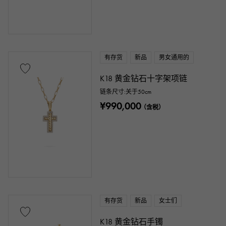
链条尺寸
有存货
新品
男女通用的
K18 黄金钻石十字架项链
cm
cm ～
链条尺寸:关于50cm
¥990,000
（含税）
表壳形状
正方形
矩形的
圆形的
八角形
桶形（酒桶形）
椭圆形
靠垫型（靠垫盒）
其他
有存货
新品
女士们
手表材质
K18 黄金钻石手镯