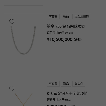
有存货
新品
男女通用的
配件类
铂金 950 钻石网球项链
正品包装盒
保固期
鉴定书
链条尺寸:关于50.5cm
¥10,500,000
鉴别书
维修声明
维修保修
（含税）
价钱
一万日元 ～
一万日元
有存货
新品
女士们
K18 黄金钻石十字架项链
链条尺寸:关于50cm