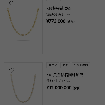
K18黄金链项链
主题
链条尺寸:关于50cm
数字
字母表
¥773,000
交叉
三叶草
（含税）
骷髅头
掉落
心
色带
一件首饰
动物
昆虫
星
月
羽毛
花
蝶
钥匙
马蹄
符号
钓鱼钩
有存货
新品
男女通用的
K18 黄金钻石网球项链
戒指尺寸
链条尺寸:关于50cm
¥12,000,000
（含税）
问题 ～
问题