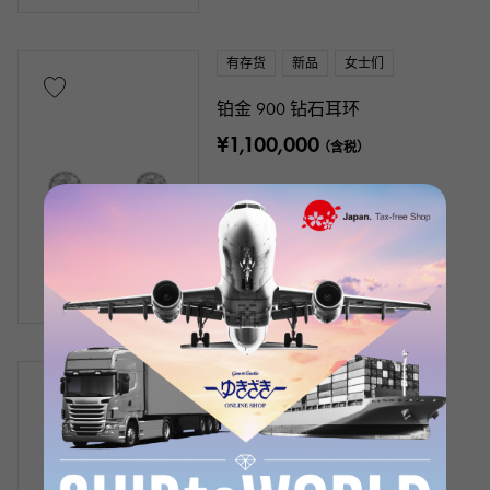
有存货
新品
女士们
铂金 900 钻石耳环
¥1,100,000
（含税）
有存货
新品
女士们
K18 黄金钻石耳环
¥580,000
（含税）