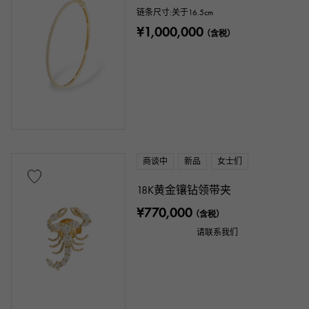
链条尺寸:关于16.5cm
不锈钢材质
黄金
玫瑰金
¥1,000,000
（含税）
白金
铂金
红金
玫瑰金
碳素
陶瓷的
钛金
金王
塞多纳金
永恒玫瑰金
ar
金钻
黑钻石
其他
商谈中
新品
女士们
18K黄金镶钻领带夹
文字盘色
¥770,000
（含税）
请联系我们