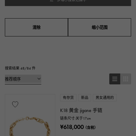
进一步缩小搜索范围
型式
男装
女士们
男女通用的
清除
缩小范围
系列
戒指
项链
耳钉
耳环
吊坠上衣
手链
脚链
胸针
搜索结果 48/84 件
基本金属材料
有存货
新品
男女通用的
铂金
黄金
玫瑰金
白金
K18 黄金 jigane 手链
银子
钛金
搪瓷
电镀
链条尺寸:关于17cm
¥618,000
（含税）
陶瓷的
不锈钢材质
黑金