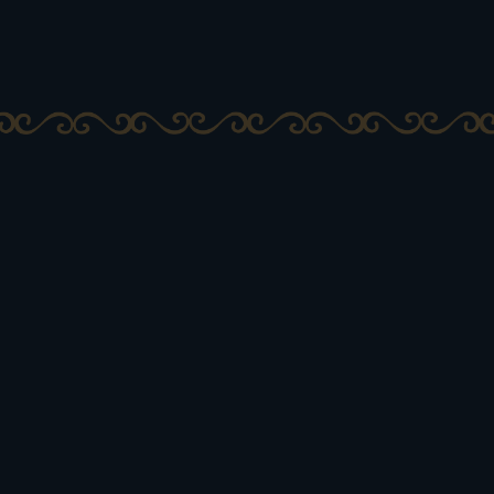
雪崎精选珠宝
马蹄形珠宝与 
马蹄铁
引力的作品
*双6边约50cm约30.3g
体。 Kihe
的感觉而受到
kihei的
为一件可以长