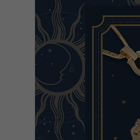
AUDEMARS PIGUET
RICH CROSS
爱彼（Audemars Piguet）
富十字
HARRY WINSTON
HIMAWARI
哈里·温斯顿
葵花
DUNAMIS
动力