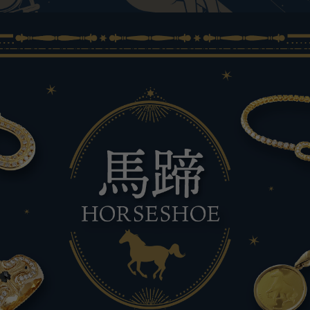
JAEGER LE COULTRE
CHANEL
爱马仕包包
TwinPinky
ANGLER
积家
香奈儿
双小指
钓鱼者
BVLGARI
ZENITH
YUKIZAKI BACHIKAN
USED NOMBRE
宝格丽
真力时
雪崎梵蒂冈
贵族认证二手
TABLE CLOCK
VINTAGE WATCH
台钟
复古手表
对原始物珠宝一览
查看所有手表品牌