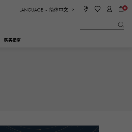
0
LANGUAGE -
简体中文
日本語
ENGLISH
한국
简体中文
繁体中文
购买指南
BREITLING
新娘
珠宝首饰
Picotan锁
百年灵
IWC
NOMBRE
魅力
IWC
贵族
NTIN
PANERAI
eclat
沛纳海
埃克拉特