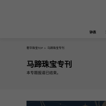
钟表
奢华珠宝TOP
>
马蹄珠宝专刊
ROLEX
雪崎
珠宝
伯金
劳力士
马蹄珠宝专刊
A.LANGE & SOHNE
本专题报道已结束。
REGALIA
花园派对
朗格与索恩
富豪
FRANCK MULLER
NOMBRE putite
配饰
弗兰克·穆勒（Frank Muller）
翁布利