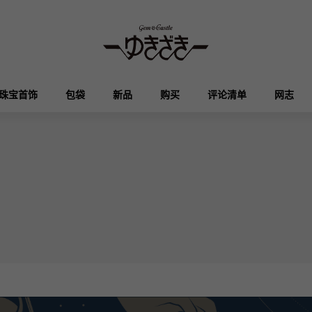
珠宝首饰
包袋
新品
购买
评论清单
网志
HUBLOT
OMEGA
品牌首饰
选择珠宝
奥塔克罗亚
凯利
宇舶
欧米茄
Breguet
PATEK PHILIPPE
DOUBLE TOP
YOBIKO
伊芙琳
钱包
宝gue
百达翡丽
双顶
洋子
RICHARD MILLE
VACHERON CONSTA
ALPHA
ALPHA putite
其他
理查德·米勒
江诗丹顿
阿尔法
阿尔法·珀蒂（Alpha Petit）