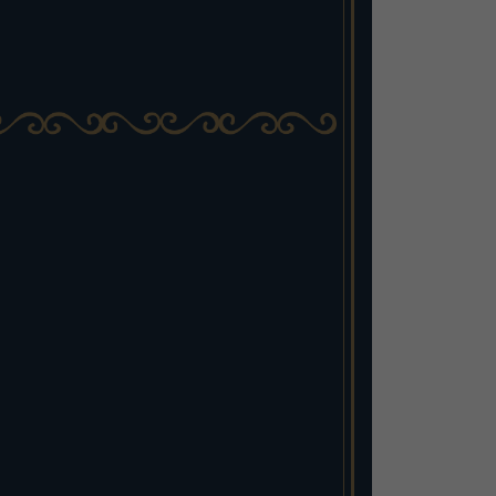
基平
Kihei 链条的结合创造了一款极具吸
，将传统象征意义与现代风格融为一
i 链条以其独特的设计带来的奢华和坚固
特别重视，并且非常耐用。马蹄形和
结合创造了力量与优雅并存的设计，使其成
期使用的珠宝。