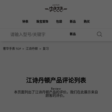
钟表
珠宝首饰
包袋
新品
购买
新品
雪崎
ROLEX
HUBLOT
新娘
伯金
奥塔克罗亚
品牌首饰
选择珠宝
珠宝
珠宝首饰
劳力士
宇舶
奢华手表 TOP
>
江诗丹顿
>
复习
OMEGA
BREITLING
凯利
Picotan锁
欧米茄
百年灵
REGALIA
DOUBLE TOP
A.LANGE & SOHNE
富豪
Breguet
双顶
花园派对
伊芙琳
朗格与索恩
宝gue
YOBIKO
NOMBRE
江诗丹顿产品评论列表
PATEK PHILIPPE
洋子
IWC
贵族
钱包
魅力
IWC
百达翡丽
NOMBRE putite
ALPHA
Review
本页面列出了江诗丹顿产品的评价。我们在此展示来自
FRANCK MULLER
翁布利
RICHARD MILLE
阿尔法
配饰
其他
顾客的评价。
弗兰克·穆勒（Frank
理查德·米勒
ALPHA putite
eclat
Muller）
阿尔法·珀蒂（Alpha Petit）
埃克拉特
爱马仕包包
VACHERON
PANERAI