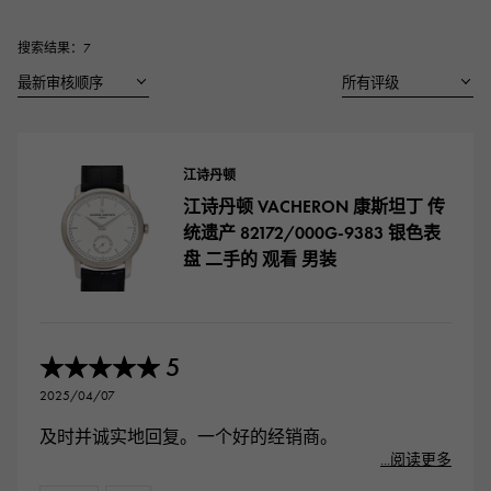
RICH CROSS
TwinPinky
CONSTANTIN
沛纳海
富十字
双小指
江诗丹顿
搜索结果：7
AUDEMARS PIGUET
JAEGER LE COULTRE
ANGLER
ETERNITY
爱彼（Audemars Piguet）
积家
钓鱼者
全圈排钻戒指
CHANEL
Cartier
HIMAWARI
YUKIZAKI BACHIKAN
香奈儿
卡地亚
葵花
雪崎梵蒂冈
HARRY WINSTON
BVLGARI
USED NOMBRE
USED ALPHA
江诗丹顿
哈里·温斯顿
宝格丽
贵族认证二手
Alpha 认证二手车
江诗丹顿 VACHERON 康斯坦丁 传
ZENITH
TAG HEUER
统遗产 82172/000G-9383 银色表
真力时
豪雅（Tag Heuer）
盘 二手的 观看 男装
对原始物珠宝一览
DUNAMIS
TABLE CLOCK
动力
台钟
VINTAGE WATCH
复古手表
5
★★★★★
2025/04/07
查看所有手表品牌
及时并诚实地回复。一个好的经销商。
...阅读更多