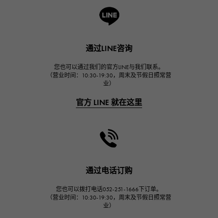
朗格与索恩
HUBLOT
宇舶
通过LINE咨询
FRANCK MULLER
弗兰克·穆勒（Frank Muller）
您也可以通过我们的官方LINE与我们联系。
（营业时间：10:30-19:30，周末及节假日照常营
CHANEL
业）
香奈儿
官方 LINE 就在这里
HARRY WINSTON
哈里·温斯顿
JAEGER LE COULTRE
积家
通过电话订购
IWC
万国
您也可以拨打电话052-251-1666下订单。
（营业时间：10:30-19:30，周末及节假日照常营
PANERAI
业）
沛纳海