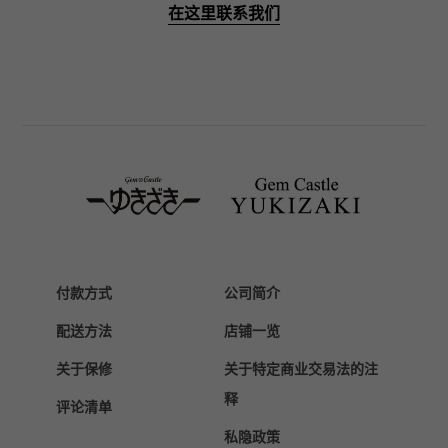
在这里联系我们
BREITLING
百年灵
TAG HEUER
豪雅（TAG Heuer）
Van Cleef & Arpels
梵克雅宝
HERMES
爱马仕
Chopard
萧邦
付款方式
公司简介
ZENITH
配送方法
店铺一览
真力时
关于保修
关于特定商业交易法的注
DAMIANI
达米亚尼
释
评论清单
TUDOR
私隐政策