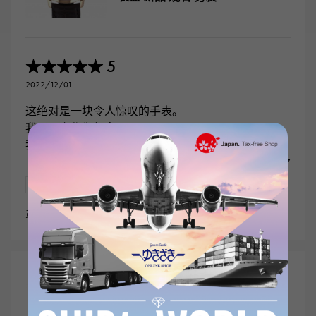
5
★★★★★
2022/12/01
这绝对是一块令人惊叹的手表。
我买了它作为纪念品。
我想用一生去珍惜它
...阅读更多
新品
男装
贡献者 : 50岁到59岁的年龄层男装
江诗丹顿
江诗丹顿 VACHERON 康斯坦丁 海
外的 双重时间 7900V/110A-B334