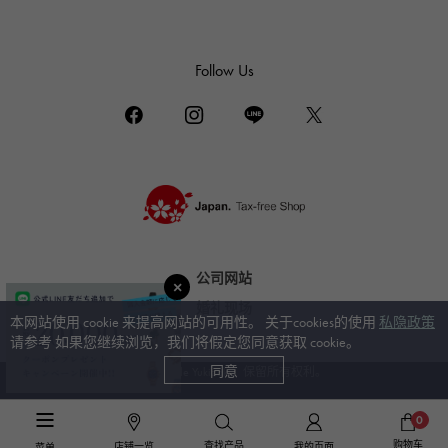
帝陀（Tudor）
TIFFANY&Co.
蒂芙尼
Follow Us
PIAGET
伯爵
BOUCHERON
布歇龙
BVLGARI
宝格丽
公司网站
RICHARD MILLE
理查德·米勒
婚礼现场
本网站使用 cookie 来提高网站的可用性。 关于cookies的使用
私隐政策
请参考 如果您继续浏览，我们将假定您同意获取 cookie。
同意
© Gem Castle Yukizaki。保留所有权利。
0
购物车
查找产品
店铺一览
我的页面