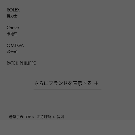
ROLEX
劳力士
Cartier
卡地亚
OMEGA
欧米茄
PATEK PHILIPPE
百达翡丽
AUDEMARS PIGUET
爱彼（Audemars Piguet）
Breguet
宝gue
ROGER DUBUIS
奢华手表 TOP
>
江诗丹顿
>
复习
罗杰·杜比斯
A.LANGE & SOHNE