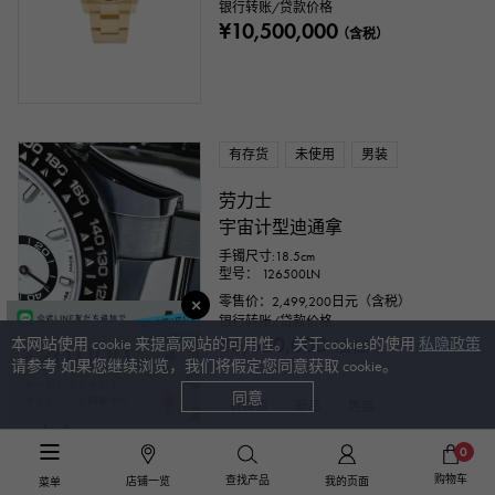
银行转账/贷款价格
¥10,500,000
（含税）
有存货
未使用
男装
劳力士
宇宙计型迪通拿
手镯尺寸:18.5cm
型号： 126500LN
零售价：
2,499,200
日元（含税）
银行转账/贷款价格
¥6,650,000
本网站使用 cookie 来提高网站的可用性。 关于cookies的使用
私隐政策
（含税）
请参考 如果您继续浏览，我们将假定您同意获取 cookie。
同意
有存货
新品
男装
劳力士
0
宇宙计型迪通拿
购物车
查找产品
店铺一览
我的页面
菜单