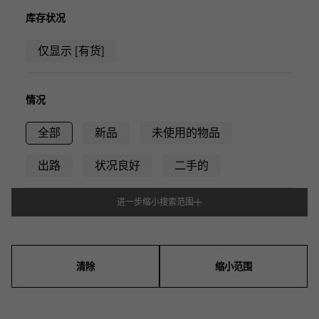
RICH CROSS
TwinPinky
CONSTANTIN
沛纳海
富十字
双小指
江诗丹顿
库存状况
AUDEMARS PIGUET
JAEGER LE COULTRE
ANGLER
ETERNITY
仅显示 [有货]
爱彼（Audemars Piguet）
积家
钓鱼者
全圈排钻戒指
CHANEL
Cartier
HIMAWARI
YUKIZAKI BACHIKAN
香奈儿
卡地亚
葵花
雪崎梵蒂冈
情况
HARRY WINSTON
BVLGARI
USED NOMBRE
USED ALPHA
哈里·温斯顿
宝格丽
贵族认证二手
Alpha 认证二手车
全部
新品
未使用的物品
ZENITH
TAG HEUER
真力时
豪雅（Tag Heuer）
出路
状况良好
二手的
对原始物珠宝一览
DUNAMIS
TABLE CLOCK
动力
台钟
进一步缩小搜索范围
型式
VINTAGE WATCH
复古手表
男装
女士们
男女通用的
查看所有手表品牌
清除
缩小范围
表壳形状