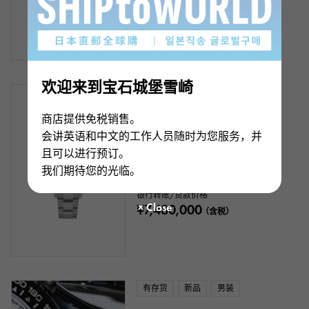
¥3,980,000
（含税）
欢迎来到宝石城堡雪崎
有存货
二手的
男装
商店提供免税销售。
劳力士
会讲英语和中文的工作人员随时为您服务，并
宇宙计型迪通拿
且可以进行预订。
手镯尺寸:18.5cm
型号： 116509
我们期待您的光临。
产品编号： W267362
银行转账/贷款价格
¥7,480,000
（含税）
有存货
新品
男装