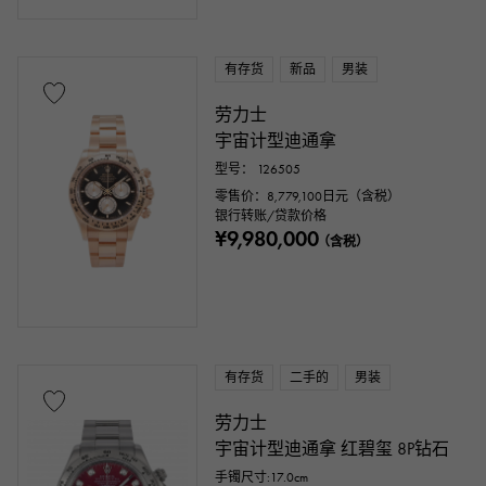
有存货
新品
男装
劳力士
宇宙计型迪通拿
型号： 126505
零售价：
8,779,100
日元（含税）
银行转账/贷款价格
¥9,980,000
（含税）
有存货
二手的
男装
劳力士
宇宙计型迪通拿 红碧玺 8P钻石
手镯尺寸:17.0cm