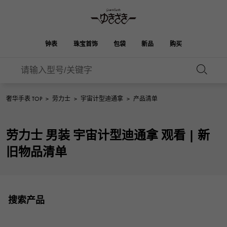
钟表
珠宝首饰
包袋
新品
购买
雪崎
ROLEX
HUBLOT
新娘
伯金
奥塔克罗亚
品牌首饰
选择珠宝
珠宝
珠宝首饰
劳力士
宇舶
奢华手表 TOP
>
劳力士
>
宇宙计型迪通拿
>
产品清单
OMEGA
BREITLING
凯利
Picotan锁
欧米茄
百年灵
REGALIA
DOUBLE TOP
劳力士 男装 宇宙计型迪通拿 观看 | 新
A.LANGE & SOHNE
富豪
Breguet
双顶
花园派对
伊芙琳
朗格与索恩
宝gue
旧物品清单
YOBIKO
NOMBRE
PATEK PHILIPPE
洋子
IWC
贵族
钱包
魅力
IWC
百达翡丽
NOMBRE putite
ALPHA
FRANCK MULLER
翁布利
RICHARD MILLE
阿尔法
配饰
其他
弗兰克·穆勒（Frank
理查德·米勒
搜索产品
ALPHA putite
eclat
Muller）
阿尔法·珀蒂（Alpha Petit）
埃克拉特
爱马仕包包
VACHERON
PANERAI