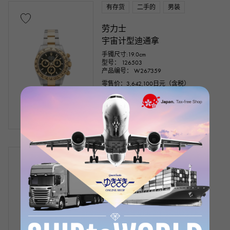
有存货
二手的
男装
劳力士
宇宙计型迪通拿
手镯尺寸:19.0cm
型号： 126503
产品编号： W267359
零售价：
3,642,100
日元（含税）
银行转账/贷款价格
¥4,470,000
（含税）
有存货
二手的
男装
劳力士
宇宙计型迪通拿
手镯尺寸:19.0cm
型号： 116520
产品编号： W264898
银行转账/贷款价格