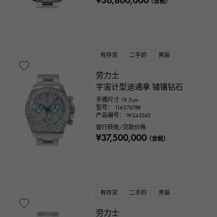
¥36,800,000
（含税）
一万日元 ～
一万日元
有存货
二手的
男装
劳力士
宇宙计型迪通拿 铺镶钻石
手镯尺寸:18.5cm
型号： 116576TBR
产品编号： W243242
银行转账/贷款价格
¥37,500,000
（含税）
有存货
二手的
男装
劳力士