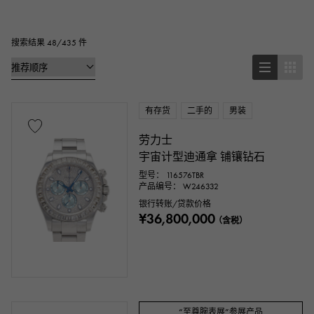
正方形
矩形的
圆形的
八角形
桶形（酒桶形）
椭圆形
搜索结果 48/435 件
靠垫型（靠垫盒）
其他
有存货
二手的
男装
手表材质
劳力士
不锈钢材质
黄金
玫瑰金
宇宙计型迪通拿 铺镶钻石
型号： 116576TBR
白金
铂金
红金
玫瑰金
产品编号： W246332
银行转账/贷款价格
¥36,800,000
碳素
陶瓷的
钛金
金王
（含税）
塞多纳金
永恒玫瑰金
ar
金钻
黑钻石
其他
“至尊腕表展”参展产品