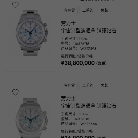
文字盘色
有存货
二手的
男装
劳力士
宇宙计型迪通拿 铺镶钻石
手镯尺寸:17.0cm
型号： 116576TBR
产品编号： W227593
银行转账/贷款价格
¥38,800,000
（含税）
配件类
有存货
二手的
男装
正品包装盒
保固期
鉴定书
劳力士
宇宙计型迪通拿 铺镶钻石
鉴别书
维修声明
维修保修
手镯尺寸:18.0cm
型号： 116576TBR
产品编号： W228686
价钱
银行转账/贷款价格