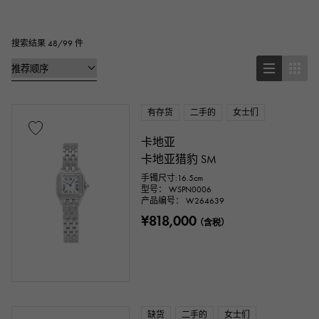
正方形
矩形的
圆形的
八角形
桶形（酒桶形）
椭圆形
搜索结果 48/99 件
靠垫型（靠垫盒）
其他
有存货
二手的
女士们
手表材质
卡地亚
不锈钢材质
黄金
玫瑰金
卡地亚猎豹 SM
手镯尺寸:16.5cm
白金
铂金
红金
玫瑰金
型号： WSPN0006
产品编号： W264639
¥818,000
碳素
陶瓷的
钛金
金王
（含税）
塞多纳金
永恒玫瑰金
ar
金钻
黑钻石
其他
缺货
二手的
女士们