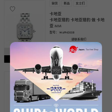
缺货
新品
女士们
卡地亚
卡地亚猎豹 卡地亚猎豹 做 卡地
亚 MM
型号： W4PN0008
请联系我们
SOLD OUT
补货通知已发出
缺货
二手的
女士们
卡地亚
卡地亚猎豹
手镯尺寸:17.5cm
型号： W3PN0007
产品编号： W210070