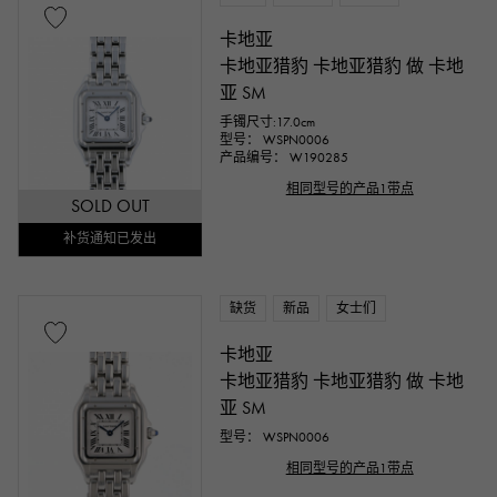
文字盘色
卡地亚
卡地亚猎豹 卡地亚猎豹 做 卡地
亚 SM
手镯尺寸:17.0cm
型号： WSPN0006
产品编号： W190285
相同型号的产品1带点
SOLD OUT
补货通知已发出
配件类
缺货
新品
女士们
正品包装盒
保固期
鉴定书
卡地亚
卡地亚猎豹 卡地亚猎豹 做 卡地
鉴别书
维修声明
维修保修
亚 SM
型号： WSPN0006
价钱
相同型号的产品1带点