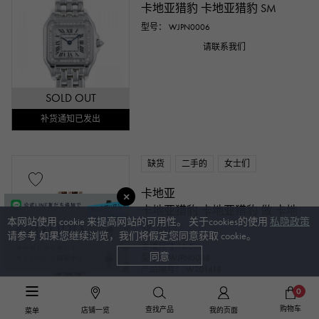
卡地亚猎豹 卡地亚猎豹 SM
型号： WJPN0006
请联系我们
SOLD OUT
补货通知已发出
缺货
二手的
女士们
卡地亚
卡地亚猎豹 卡地亚猎豹 做 卡地
本网站使用 cookie 来提高网站的可用性。 关于cookies的使用
私隐政策
亚 SM
请参考 如果您继续浏览，我们将假定您同意获取 cookie。
手镯尺寸:16.5cm
同意
型号： WJPN0008
产品编号： W201418
请联系我们
0
SOLD OUT
购物车
查找产品
店铺一览
我的页面
菜单