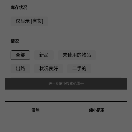
RICH CROSS
TwinPinky
CONSTANTIN
沛纳海
富十字
双小指
江诗丹顿
库存状况
AUDEMARS PIGUET
JAEGER LE COULTRE
ANGLER
ETERNITY
仅显示 [有货]
爱彼（Audemars Piguet）
积家
钓鱼者
全圈排钻戒指
CHANEL
Cartier
HIMAWARI
YUKIZAKI BACHIKAN
香奈儿
卡地亚
葵花
雪崎梵蒂冈
情况
HARRY WINSTON
BVLGARI
USED NOMBRE
USED ALPHA
哈里·温斯顿
宝格丽
贵族认证二手
Alpha 认证二手车
全部
新品
未使用的物品
ZENITH
TAG HEUER
真力时
豪雅（Tag Heuer）
出路
状况良好
二手的
对原始物珠宝一览
DUNAMIS
TABLE CLOCK
动力
台钟
进一步缩小搜索范围
型式
VINTAGE WATCH
复古手表
男装
女士们
男女通用的
查看所有手表品牌
清除
缩小范围
表壳形状