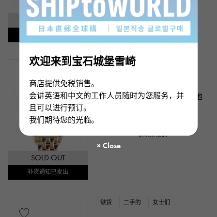
请联系我们
SOLD OUT
补货通知已发出
欢迎来到宝石城堡雪崎
缺货
新品
女士们
商店提供免税销售。
卡地亚
会讲英语和中文的工作人员随时为您服务，并
卡地亚猎豹 卡地亚猎豹 做 卡地
且可以进行预订。
亚 MM
我们期待您的光临。
型号： WGPN0007
请联系我们
SOLD OUT
补货通知已发出
缺货
二手的
女士们