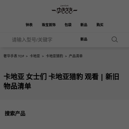
钟表
珠宝首饰
包袋
新品
购买
新品
雪崎
ROLEX
HUBLOT
新娘
伯金
奥塔克罗亚
品牌首饰
选择珠宝
珠宝
珠宝首饰
劳力士
宇舶
奢华手表 TOP
>
卡地亚
>
卡地亚猎豹
>
产品清单
OMEGA
BREITLING
凯利
Picotan锁
欧米茄
百年灵
REGALIA
DOUBLE TOP
卡地亚 女士们 卡地亚猎豹 观看 | 新旧
A.LANGE & SOHNE
富豪
Breguet
双顶
花园派对
伊芙琳
朗格与索恩
宝gue
物品清单
YOBIKO
NOMBRE
PATEK PHILIPPE
洋子
IWC
贵族
钱包
魅力
IWC
百达翡丽
NOMBRE putite
ALPHA
FRANCK MULLER
翁布利
RICHARD MILLE
阿尔法
配饰
其他
弗兰克·穆勒（Frank
理查德·米勒
搜索产品
ALPHA putite
eclat
Muller）
阿尔法·珀蒂（Alpha Petit）
埃克拉特
爱马仕包包
VACHERON
PANERAI