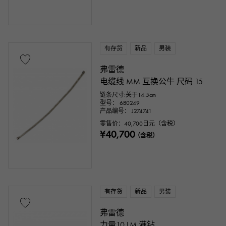
鳄鱼
钯金
皮具
石种
有存货
新品
男装
石榴石
紫水晶
海蓝宝石
弗雷德
电缆线 MM 互换公牛 尺码 15
珊瑚色
金钻
翡翠
玉石
链条尺寸:关于14.5cm
型号： 6B0249
珍珠色
亚历山大石
红宝石
产品编号： J274741
零售价：
40,700
日元（含税）
¥40,700
y玛瑙
橄榄石
蓝宝石
蛋白石
（含税）
电气石
黄玉
绿松石
坦桑石
黑钻石
其他
有存货
新品
男装
弗雷德
主题
力量10 LM 满钻