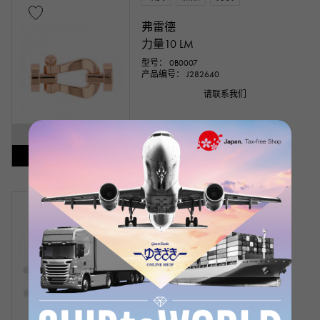
弗雷德
力量10 LM
型号： 0B0007
产品编号： J282640
请联系我们
SOLD OUT
补货通知已发出
缺货
新品
男装
弗雷德
力量10 LM 满钻
型号： 0B0050
产品编号： J268471
请联系我们