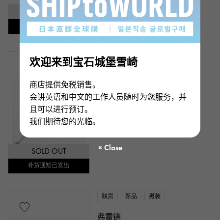
SOLD OUT
补货通知已发出
缺货
新品
男装
欢迎来到宝石城堡雪崎
弗雷德
商店提供免税销售。
力量10 LM 纺织类 白 17
会讲英语和中文的工作人员随时为您服务，并
链条尺寸:关于17cm
且可以进行预订。
产品编号： J306813
我们期待您的光临。
请联系我们
SOLD OUT
补货通知已发出
缺货
新品
男装
弗雷德