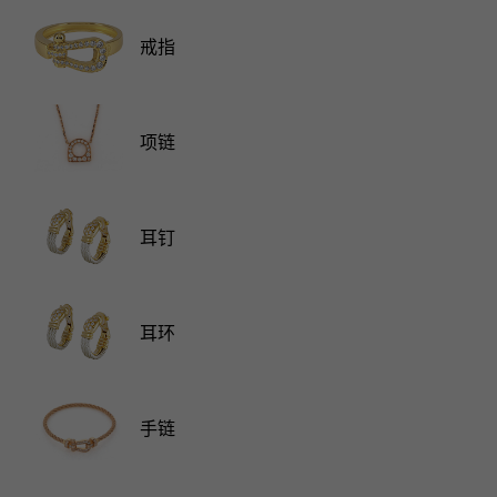
RICH CROSS
TwinPinky
CONSTANTIN
沛纳海
富十字
双小指
江诗丹顿
戒指
AUDEMARS PIGUET
JAEGER LE COULTRE
ANGLER
ETERNITY
爱彼（Audemars Piguet）
积家
钓鱼者
全圈排钻戒指
CHANEL
Cartier
HIMAWARI
YUKIZAKI BACHIKAN
香奈儿
卡地亚
葵花
雪崎梵蒂冈
项链
HARRY WINSTON
BVLGARI
USED NOMBRE
USED ALPHA
哈里·温斯顿
宝格丽
贵族认证二手
Alpha 认证二手车
ZENITH
TAG HEUER
耳钉
真力时
豪雅（Tag Heuer）
对原始物珠宝一览
DUNAMIS
TABLE CLOCK
动力
台钟
耳环
VINTAGE WATCH
复古手表
查看所有手表品牌
手链