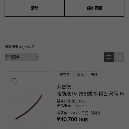
男装
女士们
男女通用的
清除
缩小范围
系列
戒指
项链
耳钉
耳环
吊坠上衣
手链
脚链
胸针
搜索结果 48/196 件
基本金属材料
有存货
新品
男装
铂金
黄金
玫瑰金
白金
弗雷德
银子
钛金
搪瓷
电镀
电缆线 LM 纺织类 棕褐色 尺码 16
链条尺寸:关于16cm
陶瓷的
不锈钢材质
黑金
产品编号： J306812
零售价：
40,700
日元（含税）
¥40,700
壳牌
黄貂鱼（Aye皮革）
巨蟒
（含税）