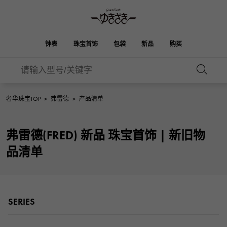
钟表
珠宝首饰
包袋
新品
购买
雪崎
ROLEX
HUBLOT
新娘
伯金
奥塔克罗亚
品牌首饰
选择珠宝
珠宝
珠宝首饰
劳力士
宇舶
奢华珠宝TOP
>
弗雷德
>
产品清单
OMEGA
BREITLING
凯利
Picotan锁
欧米茄
百年灵
REGALIA
DOUBLE TOP
弗雷德(FRED) 新品 珠宝首饰 | 新旧物
A.LANGE & SOHNE
富豪
Breguet
双顶
花园派对
伊芙琳
朗格与索恩
宝gue
品清单
YOBIKO
NOMBRE
PATEK PHILIPPE
洋子
IWC
贵族
钱包
魅力
IWC
百达翡丽
NOMBRE putite
ALPHA
FRANCK MULLER
翁布利
RICHARD MILLE
阿尔法
配饰
其他
弗兰克·穆勒（Frank
理查德·米勒
SERIES
ALPHA putite
eclat
Muller）
阿尔法·珀蒂（Alpha Petit）
埃克拉特
爱马仕包包
VACHERON
PANERAI