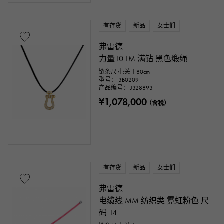
有存货
新品
女士们
弗雷德
cm
cm ～
力量10 LM 满钻 黑色缎绳
链条尺寸:关于80cm
型号： 3B0209
配件类
产品编号： J328893
¥1,078,000
（含税）
正品包装盒
保固期
鉴定书
鉴别书
维修声明
维修保修
价钱
有存货
新品
女士们
弗雷德
电缆线 MM 纺织类 霓虹粉色 尺
码 14
一万日元 ～
一万日元