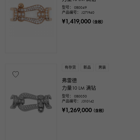
数字
字母表
交叉
三叶草
型号： 0B0049
产品编号： J271940
¥1,419,000
骷髅头
掉落
心
色带
（含税）
一件首饰
动物
昆虫
星
月
羽毛
花
蝶
钥匙
马蹄
符号
钓鱼钩
有存货
新品
男装
弗雷德
戒指尺寸
力量10 LM 满钻
型号： 0B0050
产品编号： J310142
¥1,269,000
（含税）
问题 ～
问题
链条尺寸