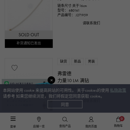
链条尺寸:关于16cm
型号： 6B0161
产品编号： J271959
请联系我们
SOLD OUT
补货通知已发出
缺货
新品
男装
弗雷德
力量10 LM 满钻
型号： 0B0048
本网站使用 cookie 来提高网站的可用性。 关于cookies的使用
私隐政策
产品编号： J306822
请参考 如果您继续浏览，我们将假定您同意获取 cookie。
请联系我们
同意
SOLD OUT
0
补货通知已发出
购物车
查找产品
店铺一览
我的页面
菜单