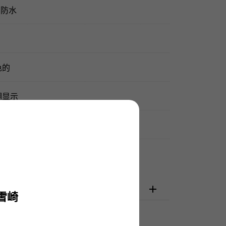
m防水
色的
期显示
品包装盒
检查
雪崎