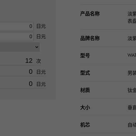
产品名称
淡紫
表盘
日元
日元
品牌名称
淡
WAT
型号
次
日元
型式
男
日元
材质
钛
大小
垂直
机芯
自