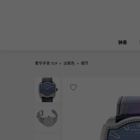
钟表
奢华手表 TOP
>
淡紫色
>
细节
ROLEX
雪崎
珠宝
伯金
劳力士
A.LANGE & SOHNE
REGALIA
花园派对
朗格与索恩
富豪
FRANCK MULLER
NOMBRE putite
配饰
弗兰克·穆勒（Frank Muller）
翁布利