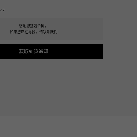
Cartier
ETERNITY
621
卡地亚
全圈排钻戒指
感谢您签署合同。
TAG HEUER
如果您正在寻找，请联系我们
USED ALPHA
豪雅（Tag Heuer）
Alpha 认证二手车
获取到货通知