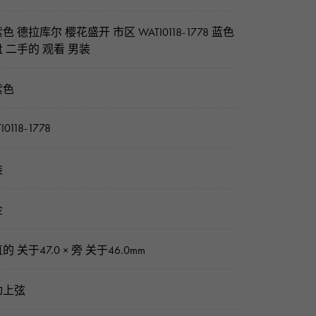
色 德拉库尔 樱花盛开 市区 WATI0118-1778 蓝色
 二手的 观看 男装
紫色
I0118-1778
装
金
的 关于47.0 × 旁 关于46.0mm
动上弦