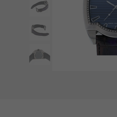
AUDEMARS PIGUET
RICH CROSS
爱彼（Audemars Piguet）
富十字
HARRY WINSTON
HIMAWARI
哈里·温斯顿
葵花
DUNAMIS
动力