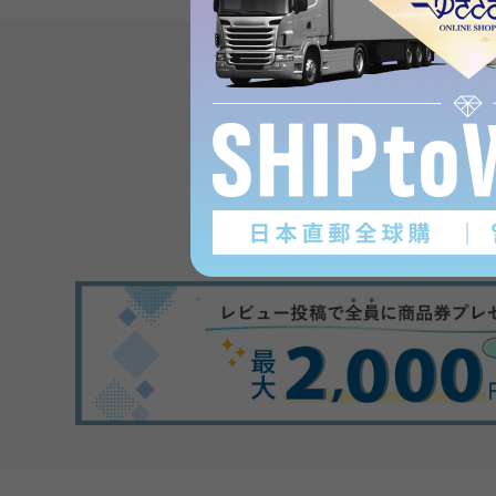
Product reviews
(0
)
subject