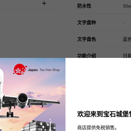
防水性
50
-
文字盘种
文字盘色
蓝
功能介绍
日
配件类
正
请在订购或访问之前
欢迎来到宝石城堡
商店提供免税销售。