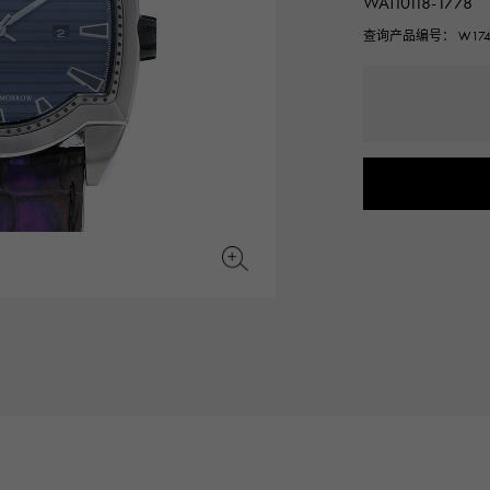
WATI0118-1778
JAEGER LE COULTRE
CHANEL
爱马仕包包
TwinPinky
ANGLER
查询产品编号： W174
积家
香奈儿
双小指
钓鱼者
BVLGARI
ZENITH
YUKIZAKI BACHIKAN
USED NOMBRE
宝格丽
真力时
雪崎梵蒂冈
贵族认证二手
TABLE CLOCK
VINTAGE WATCH
台钟
复古手表
对原始物珠宝一览
查看所有手表品牌