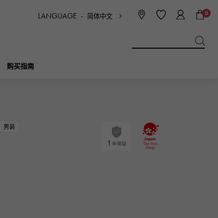
0
LANGUAGE -
简体中文
日本語
ENGLISH
한국
简体中文
繁体中文
购买指南
BREITLING
新娘
珠宝首饰
Picotan锁
百年灵
男装
IWC
NOMBRE
魅力
IWC
贵族
NTIN
PANERAI
eclat
沛纳海
埃克拉特