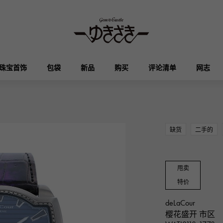
珠宝首饰
包袋
新品
购买
评论清单
网志
HUBLOT
OMEGA
品牌首饰
选择珠宝
奥塔克罗亚
凯利
宇舶
欧米茄
缺货
二手的
Breguet
PATEK PHILIPPE
DOUBLE TOP
YOBIKO
伊芙琳
钱包
宝gue
百达翡丽
双顶
洋子
甩卖
特价
RICHARD MILLE
VACHERON CONSTA
ALPHA
ALPHA putite
其他
理查德·米勒
江诗丹顿
deLaCour
阿尔法
阿尔法·珀蒂（Alpha Petit）
樱花盛开 市区