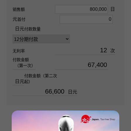
日
销售额
大号
元
首付
清晰度
日元
付款数量
SI1
次
无利率
材质
付款金额
PT950
（第一次）
付款金额（第二次
石种(1)
日元
起）
金钻 关于1.012ct
日元
石种(2)
金钻 关于0.480ct