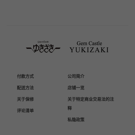
BREITLING
百年灵
TAG HEUER
豪雅（TAG Heuer）
Van Cleef & Arpels
梵克雅宝
HERMES
爱马仕
Chopard
付款方式
公司简介
萧邦
配送方法
店铺一览
ZENITH
真力时
关于保修
关于特定商业交易法的注
DAMIANI
释
评论清单
达米亚尼
私隐政策
TUDOR
帝陀（Tudor）