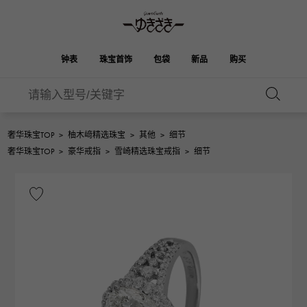
钟表
珠宝首饰
包袋
新品
购买
雪崎
伯金
奥塔克罗亚
ROLEX
HUBLOT
新娘
品牌首饰
选择珠宝
珠宝
珠宝首饰
劳力士
宇舶
奢华珠宝TOP
>
柚木﨑精选珠宝
>
其他
>
细节
凯利
Picotan锁
OMEGA
BREITLING
奢华珠宝TOP
>
豪华戒指
>
雪崎精选珠宝戒指
>
细节
欧米茄
百年灵
REGALIA
DOUBLE TOP
花园派对
伊芙琳
A.LANGE & SOHNE
富豪
Breguet
双顶
朗格与索恩
宝gue
YOBIKO
NOMBRE
钱包
魅力
PATEK PHILIPPE
洋子
IWC
贵族
IWC
百达翡丽
NOMBRE putite
ALPHA
配饰
其他
FRANCK MULLER
翁布利
RICHARD MILLE
阿尔法
弗兰克·穆勒（Frank
理查德·米勒
ALPHA putite
eclat
Muller）
阿尔法·珀蒂（Alpha Petit）
埃克拉特
爱马仕包包
VACHERON
PANERAI