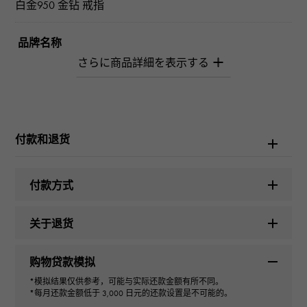
白金950 金钻 戒指
品牌名称
柚木﨑精选珠宝
型式
女士们
付款和退货
种类
付款方式
戒指
关于退货
设计方案
购物贷款模拟
一对
*模拟结果仅供参考，可能与实际还款金额有所不同。
*每月还款金额低于 3,000 日元的还款设置是不可能的。
色泽