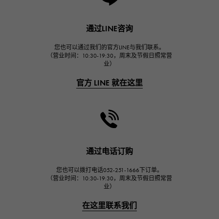
朗格与索恩
HUBLOT
通过LINE咨询
宇舶
FRANCK MULLER
您也可以通过我们的官方LINE与我们联系。
（营业时间：10:30-19:30，周末及节假日照常营
弗兰克·穆勒（Frank Muller）
业）
CHANEL
官方 LINE 就在这里
香奈儿
HARRY WINSTON
哈里·温斯顿
JAEGER LE COULTRE
积家
通过电话订购
IWC
您也可以拨打电话052-251-1666下订单。
万国
（营业时间：10:30-19:30，周末及节假日照常营
业）
PANERAI
沛纳海
在这里联系我们