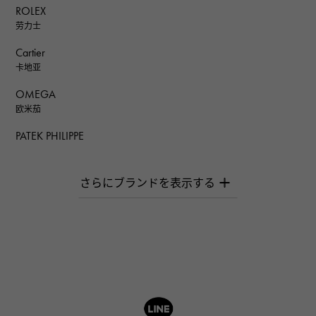
ROLEX
劳力士
Cartier
卡地亚
OMEGA
欧米茄
PATEK PHILIPPE
百达翡丽
AUDEMARS PIGUET
爱彼（Audemars Piguet）
Breguet
宝gue
ROGER DUBUIS
罗杰·杜比斯
A.LANGE & SOHNE