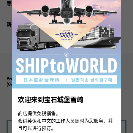
戒指尺寸
导购
13号
请在订购或访问之前检查
重量
关于5.2g
图案尺寸
垂直的 关于12 × 旁 关于9mm
Product reviews
(0
)
subject
欢迎来到宝石城堡雪崎
There are no product reviews.
商店提供免税销售。
会讲英语和中文的工作人员随时为您服务，并
且可以进行预订。