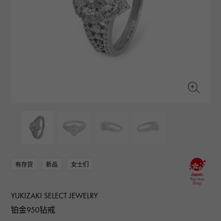
RICH CROSS
TwinPinky
CONSTANTIN
沛纳海
富十字
双小指
江诗丹顿
AUDEMARS PIGUET
JAEGER LE COULTRE
ANGLER
ETERNITY
爱彼（Audemars Piguet）
积家
钓鱼者
全圈排钻戒指
CHANEL
Cartier
HIMAWARI
YUKIZAKI BACHIKAN
香奈儿
卡地亚
葵花
雪崎梵蒂冈
HARRY WINSTON
BVLGARI
USED NOMBRE
USED ALPHA
哈里·温斯顿
宝格丽
贵族认证二手
Alpha 认证二手车
ZENITH
TAG HEUER
真力时
豪雅（Tag Heuer）
对原始物珠宝一览
DUNAMIS
TABLE CLOCK
动力
台钟
VINTAGE WATCH
复古手表
有存货
新品
女士们
查看所有手表品牌
YUKIZAKI SELECT JEWELRY
铂金950钻戒