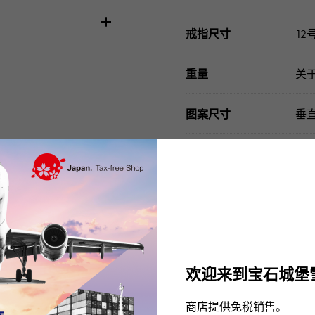
戒指尺寸
12
重量
关于
图案尺寸
垂直
配件类
鉴别
请在订购或访问之前
欢迎来到宝石城堡
商店提供免税销售。