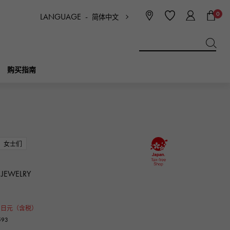
0
LANGUAGE -
简体中文
日本語
ENGLISH
한국
简体中文
繁体中文
购买指南
BREITLING
新娘
珠宝首饰
Picotan锁
百年灵
女士们
IWC
NOMBRE
魅力
IWC
贵族
 JEWELRY
NTIN
PANERAI
eclat
0
沛纳海
日元（含税）
埃克拉特
93