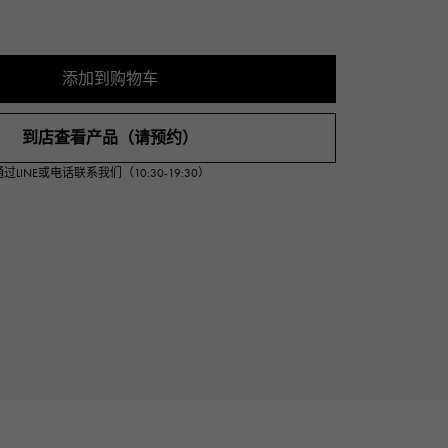
Cartier
ETERNITY
卡地亚
全圈排钻戒指
添加到购物车
TAG HEUER
USED ALPHA
豪雅（Tag Heuer）
Alpha 认证二手车
到店查看产品（请预约）
INE或电话联系我们（10:30-19:30）