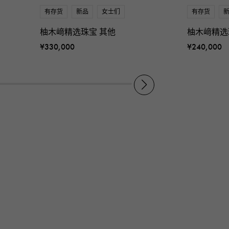
有存货
新品
女士们
有存货
柚木﨑精选珠宝 其他
柚木﨑精选
¥330,000
¥240,000