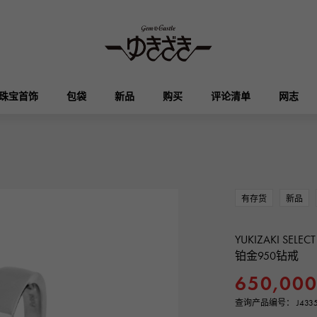
珠宝首饰
包袋
新品
购买
评论清单
网志
HUBLOT
OMEGA
品牌首饰
选择珠宝
奥塔克罗亚
凯利
宇舶
欧米茄
有存货
新品
Breguet
PATEK PHILIPPE
DOUBLE TOP
YOBIKO
伊芙琳
钱包
宝gue
百达翡丽
双顶
洋子
YUKIZAKI SELECT
铂金950钻戒
RICHARD MILLE
VACHERON CONSTA
ALPHA
ALPHA putite
650,00
其他
理查德·米勒
江诗丹顿
阿尔法
阿尔法·珀蒂（Alpha Petit）
查询产品编号： J4335