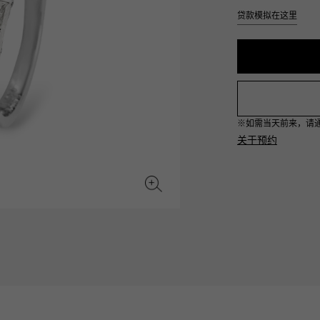
JAEGER LE COULTRE
CHANEL
爱马仕包包
贷款模拟在这里
TwinPinky
ANGLER
积家
香奈儿
双小指
钓鱼者
BVLGARI
ZENITH
YUKIZAKI BACHIKAN
USED NOMBRE
宝格丽
真力时
雪崎梵蒂冈
贵族认证二手
※如需当天前来，请通过L
TABLE CLOCK
VINTAGE WATCH
关于预约
台钟
复古手表
对原始物珠宝一览
查看所有手表品牌