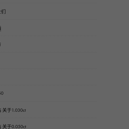
士们
指
方
50
 关于1.030ct
 关于0.050ct