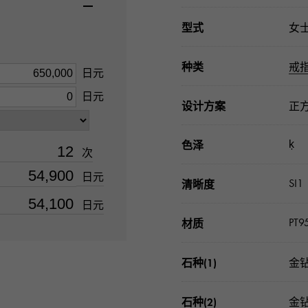
型式
女
种类
戒
日元
日元
设计方案
正
ķ
色泽
次
日元
SI1
清晰度
日元
PT9
材质
石种(1)
金钻
石种(2)
金钻