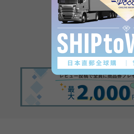
Product reviews
(0
)
subject