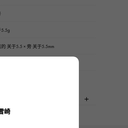
号
5.5g
的 关于5.5 × 旁 关于5.5mm
书 / 雪崎原盒
检查
雪崎