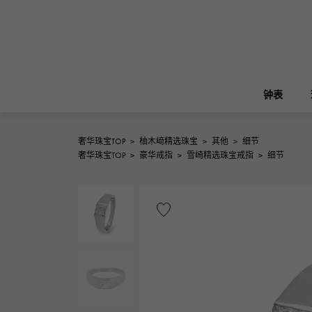
钟表
奢华珠宝TOP
>
柚木﨑精选珠宝
>
其他
>
细节
ROLEX
奢华珠宝TOP
>
豪华戒指
>
雪崎精选珠宝戒指
>
细节
雪崎
珠宝
伯金
劳力士
A.LANGE & SOHNE
REGALIA
花园派对
朗格与索恩
富豪
FRANCK MULLER
NOMBRE putite
配饰
弗兰克·穆勒（Frank Muller）
翁布利