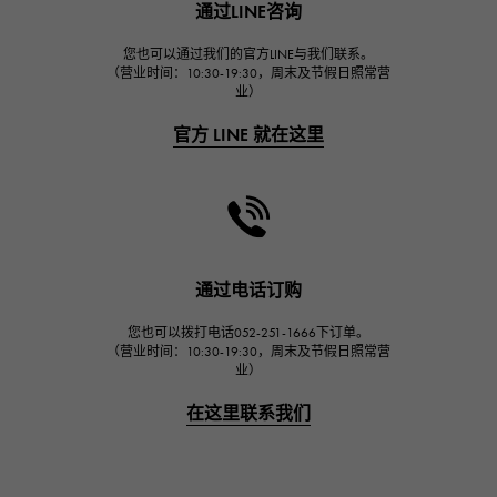
通过LINE咨询
宇舶
FRANCK MULLER
您也可以通过我们的官方LINE与我们联系。
（营业时间：10:30-19:30，周末及节假日照常营
弗兰克·穆勒（Frank Muller）
业）
CHANEL
官方 LINE 就在这里
香奈儿
HARRY WINSTON
哈里·温斯顿
JAEGER LE COULTRE
积家
通过电话订购
IWC
您也可以拨打电话052-251-1666下订单。
万国
（营业时间：10:30-19:30，周末及节假日照常营
业）
PANERAI
沛纳海
在这里联系我们
BREITLING
百年灵