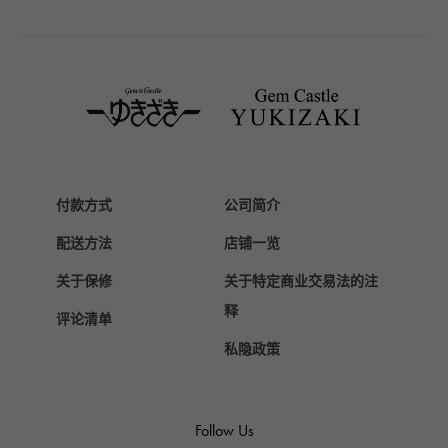
TAG HEUER
豪雅（TAG Heuer）
Van Cleef & Arpels
梵克雅宝
HERMES
爱马仕
Chopard
付款方式
公司简介
萧邦
配送方法
店铺一览
ZENITH
真力时
关于保修
关于特定商业交易法的注
DAMIANI
释
评论清单
达米亚尼
私隐政策
TUDOR
帝陀（Tudor）
TIFFANY&Co.
Follow Us