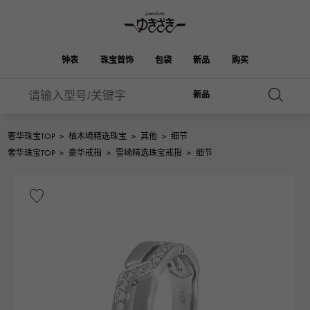
钟表
珠宝首饰
包袋
新品
购买
新品
雪崎
伯金
奥塔克罗亚
ROLEX
HUBLOT
新娘
品牌首饰
选择珠宝
珠宝
珠宝首饰
劳力士
宇舶
奢华珠宝TOP
>
柚木﨑精选珠宝
>
其他
>
细节
凯利
Picotan锁
OMEGA
BREITLING
奢华珠宝TOP
>
豪华戒指
>
雪崎精选珠宝戒指
>
细节
欧米茄
百年灵
REGALIA
DOUBLE TOP
花园派对
伊芙琳
A.LANGE & SOHNE
富豪
Breguet
双顶
朗格与索恩
宝gue
YOBIKO
NOMBRE
钱包
魅力
PATEK PHILIPPE
洋子
IWC
贵族
IWC
百达翡丽
NOMBRE putite
ALPHA
配饰
其他
FRANCK MULLER
翁布利
RICHARD MILLE
阿尔法
弗兰克·穆勒（Frank
理查德·米勒
ALPHA putite
eclat
Muller）
阿尔法·珀蒂（Alpha Petit）
埃克拉特
爱马仕包包
VACHERON
PANERAI