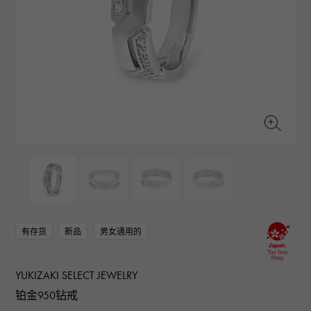
RICH CROSS
TwinPinky
CONSTANTIN
沛纳海
富十字
双小指
江诗丹顿
AUDEMARS PIGUET
JAEGER LE COULTRE
ANGLER
ETERNITY
爱彼（Audemars Piguet）
积家
钓鱼者
全圈排钻戒指
CHANEL
Cartier
HIMAWARI
YUKIZAKI BACHIKAN
香奈儿
卡地亚
葵花
雪崎梵蒂冈
HARRY WINSTON
BVLGARI
USED NOMBRE
USED ALPHA
哈里·温斯顿
宝格丽
贵族认证二手
Alpha 认证二手车
ZENITH
TAG HEUER
真力时
豪雅（Tag Heuer）
对原始物珠宝一览
DUNAMIS
TABLE CLOCK
动力
台钟
VINTAGE WATCH
复古手表
有存货
新品
男女通用的
查看所有手表品牌
YUKIZAKI SELECT JEWELRY
铂金950钻戒