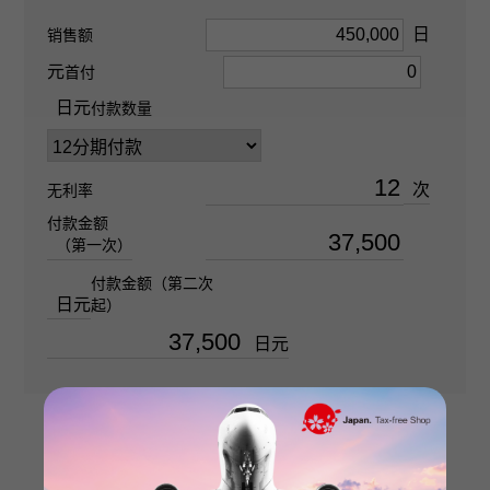
金钻 关于0.280ct
日
销售额
元
首付
戒指尺寸
日元
付款数量
20号
次
无利率
重量
付款金额
关于11g
（第一次）
付款金额（第二次
日元
起）
日元