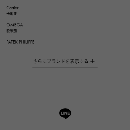
Cartier
卡地亚
OMEGA
欧米茄
PATEK PHILIPPE
百达翡丽
AUDEMARS PIGUET
爱彼（Audemars Piguet）
Breguet
宝gue
ROGER DUBUIS
罗杰·杜比斯
A.LANGE & SOHNE
朗格与索恩
HUBLOT