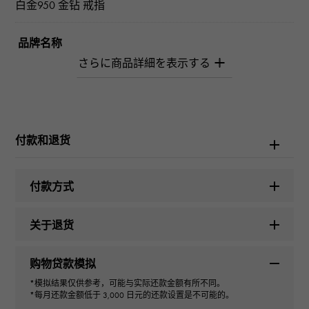
白金950 金钻 戒指
品牌名称
柚木﨑精选珠宝
型式
男女通用的
付款和退货
种类
付款方式
戒指
关于退货
材质
购物贷款模拟
PT950
*模拟结果仅供参考，可能与实际还款金额有所不同。
*每月还款金额低于 3,000 日元的还款设置是不可能的。
石种