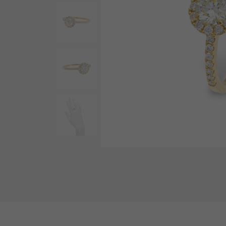
AUDEMARS PIGUET
RICH CROSS
爱彼（Audemars Piguet）
富十字
HARRY WINSTON
HIMAWARI
哈里·温斯顿
葵花
DUNAMIS
动力