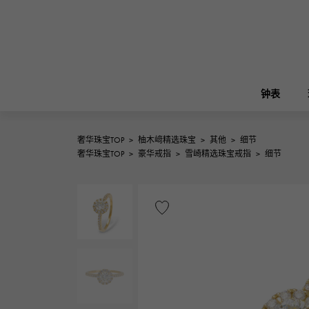
钟表
奢华珠宝TOP
>
柚木﨑精选珠宝
>
其他
>
细节
ROLEX
奢华珠宝TOP
>
豪华戒指
>
雪崎精选珠宝戒指
>
细节
雪崎
珠宝
伯金
劳力士
A.LANGE & SOHNE
REGALIA
花园派对
朗格与索恩
富豪
FRANCK MULLER
NOMBRE putite
配饰
弗兰克·穆勒（Frank Muller）
翁布利