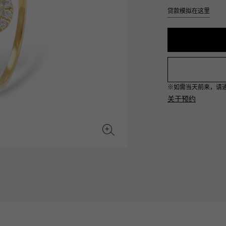
JAEGER LE COULTRE
CHANEL
爱马仕包包
贷款模拟在这里
TwinPinky
ANGLER
积家
香奈儿
双小指
钓鱼者
BVLGARI
ZENITH
YUKIZAKI BACHIKAN
USED NOMBRE
宝格丽
真力时
雪崎梵蒂冈
贵族认证二手
※如需当天前来，请通过L
TABLE CLOCK
VINTAGE WATCH
关于预约
台钟
复古手表
对原始物珠宝一览
查看所有手表品牌