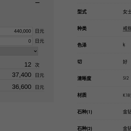
型式
女
种类
戒
日元
日元
ķ
色泽
切
好
次
日元
SI2
清晰度
日元
材质
K1
石种(1)
金钻
石种(2)
金钻