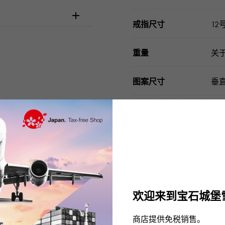
戒指尺寸
12
重量
关于
图案尺寸
垂直
配件类
鉴别
请在订购或访问之前
欢迎来到宝石城堡
商店提供免税销售。