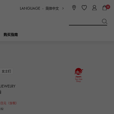
0
LANGUAGE -
简体中文
日本語
ENGLISH
한국
简体中文
繁体中文
购买指南
BREITLING
新娘
珠宝首饰
Picotan锁
百年灵
女士们
IWC
NOMBRE
魅力
IWC
贵族
 JEWELRY
指
NTIN
PANERAI
eclat
0
沛纳海
日元（含税）
埃克拉特
52