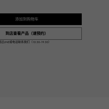
Cartier
ETERNITY
卡地亚
全圈排钻戒指
添加到购物车
TAG HEUER
USED ALPHA
豪雅（Tag Heuer）
Alpha 认证二手车
到店查看产品（请预约）
INE或电话联系我们（10:30-19:30）