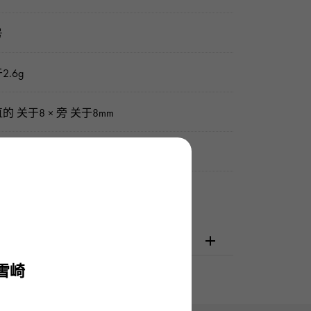
号
2.6g
的 关于8 × 旁 关于8mm
书 / 雪崎原盒
检查
雪崎