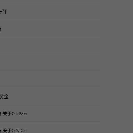
士们
指
8黄金
 关于0.598ct
 关于0.250ct