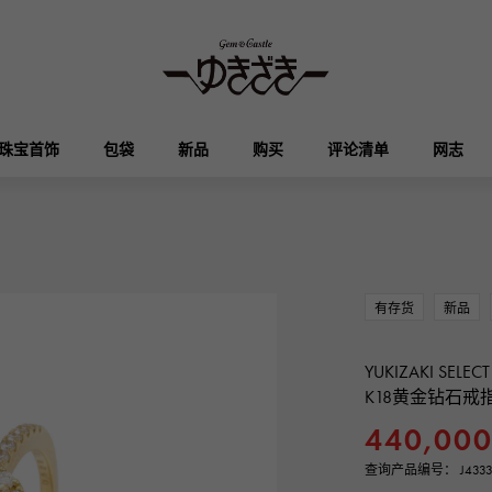
珠宝首饰
包袋
新品
购买
评论清单
网志
HUBLOT
OMEGA
品牌首饰
选择珠宝
奥塔克罗亚
凯利
宇舶
欧米茄
有存货
新品
Breguet
PATEK PHILIPPE
DOUBLE TOP
YOBIKO
伊芙琳
钱包
宝gue
百达翡丽
双顶
洋子
YUKIZAKI SELECT
K18黄金钻石戒
RICHARD MILLE
VACHERON CONSTA
ALPHA
ALPHA putite
440,00
其他
理查德·米勒
江诗丹顿
阿尔法
阿尔法·珀蒂（Alpha Petit）
查询产品编号： J4333