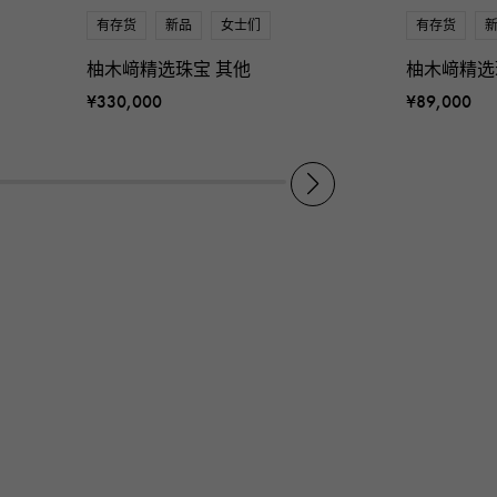
有存货
新品
女士们
有存货
柚木﨑精选珠宝 其他
柚木﨑精选
¥330,000
¥89,000