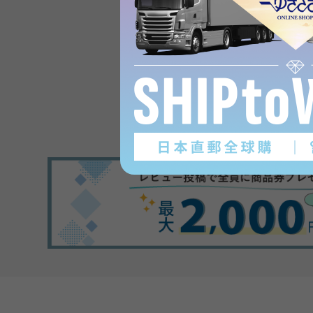
Product reviews
(0
)
subject