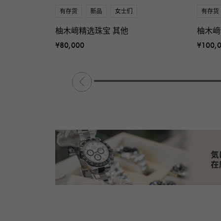
有存货
新品
女士们
有存货
柚木﨑精选珠宝 其他
柚木﨑
¥80,000
¥100,