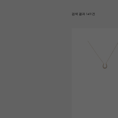
AUDEMARS PIGUET
RICH CROSS
오데 마 피게
리치 크로스
검색 결과 1411건
HARRY WINSTON
HIMAWARI
해리 윈스턴
해바라기
DUNAMIS
듀나 미스