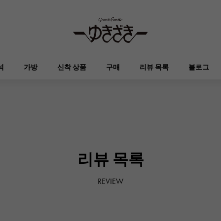
석
가방
신착 상품
구매
리뷰 목록
블로그
HUBLOT
OMEGA
브랜드 보석
셀렉트 쥬얼리
오타쿠로아
켈리
위블로
오메가
Breguet
PATEK PHILIPPE
DOUBLE TOP
YOBIKO
에블린
지갑
리뷰 목록
브레게
파텍 필립
더블 톱
호루라기
REVIEW
RICHARD MILLE
VACHERON CONSTA
ALPHA
ALPHA putite
기타
리차드 밀
바 쉐론 콘스탄틴
알파
알파 쁘띠