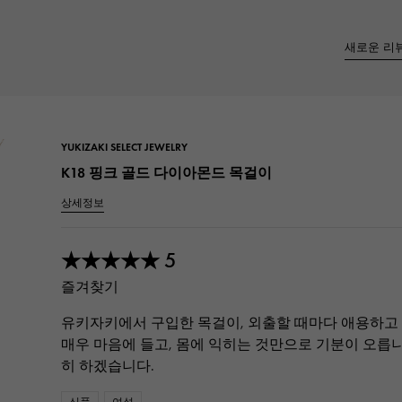
JAEGER LE COULTRE
CHANEL
헤르메스 백
TwinPinky
ANGLER
예거 르쿨 트르
샤넬
트윈 핑키
앵글러
BVLGARI
ZENITH
YUKIZAKI BACHIKAN
USED NOMBRE
불가리
제니스
유키자키 바티칸
Nomble 인증 중고
YUKIZAKI SELECT JEWELRY
TABLE CLOCK
VINTAGE WATCH
K18 핑크 골드 다이아몬드 목걸이
탁상시계
빈티지 시계
상세정보
오리지널 쥬얼리 일람에
모든 시계 브랜드 보기
5
★★★★★
즐겨찾기
유키자키에서 구입한 목걸이, 외출할 때마다 애용하고
매우 마음에 들고, 몸에 익히는 것만으로 기분이 오릅
히 하겠습니다.
신품
여성