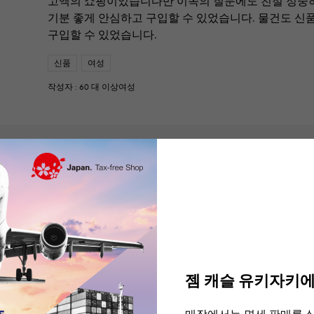
고액의 쇼핑이었습니다만 이쪽의 질문에도 친절 정중
기분 좋게 안심하고 구입할 수 있었습니다. 물건도 
구입할 수 있었습니다.
신품
여성
작성자 : 60 대 이상여성
까르띠에
까르띠에 까르띠에 바론 블랑 드 WGBL0005 실버 문
여성
상세정보
젬 캐슬 유키자키에
5
★★★★★
6년 넘는 염원의 구입