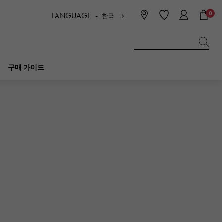
0
LANGUAGE -
한국
日本語
ENGLISH
한국
简体中文
繁体中文
구매 가이드
BREITLING
신부
보석
피코 탄 락
브라 이틀 링
IWC
NOMBRE
매력
IWC
논부루
NTIN
PANERAI
eclat
파네 라이
에끌라