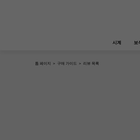
시계
보
톱 페이지
>
구매 가이드
>
리뷰 목록
ROLEX
YUKIZAKI
보석
버킨
롤렉스
A.LANGE & SOHNE
REGALIA
정원 파티
랭
레 갈리아
FRANCK MULLER
NOMBRE putite
소품
프랭크 뮬러
논부루 쁘띠