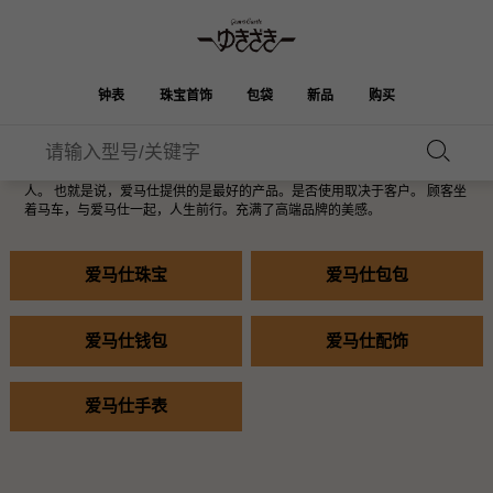
TOP
>
赫尔墨斯
赫尔墨斯
钟表
珠宝首饰
包袋
新品
购买
爱马仕是世界最负盛名的奢侈品品牌之一。 这些包袋采用最优质的皮革精心
制作而成，包括 Birkin 包，成为世界各地女性羡慕的对象。 已经沿用180多
年的爱马仕品牌标志，描绘的是一辆马车和一名仆人，但马车里却坐着一个
雪崎
伯金
奥塔克罗亚
ROLEX
HUBLOT
新娘
人。 也就是说，爱马仕提供的是最好的产品。是否使用取决于客户。 顾客坐
品牌首饰
选择珠宝
珠宝
珠宝首饰
劳力士
宇舶
着马车，与爱马仕一起，人生前行。充满了高端品牌的美感。
凯利
Picotan锁
OMEGA
BREITLING
欧米茄
百年灵
爱马仕珠宝
爱马仕包包
REGALIA
DOUBLE TOP
花园派对
伊芙琳
A.LANGE & SOHNE
富豪
Breguet
双顶
朗格与索恩
宝gue
YOBIKO
NOMBRE
爱马仕钱包
爱马仕配饰
钱包
魅力
PATEK PHILIPPE
洋子
IWC
贵族
IWC
百达翡丽
NOMBRE putite
ALPHA
爱马仕手表
配饰
其他
FRANCK MULLER
翁布利
RICHARD MILLE
阿尔法
弗兰克·穆勒（Frank
理查德·米勒
ALPHA putite
eclat
Muller）
阿尔法·珀蒂（Alpha Petit）
埃克拉特
爱马仕包包
VACHERON
PANERAI