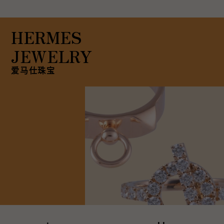
RICH CROSS
TwinPinky
CONSTANTIN
沛纳海
富十字
双小指
江诗丹顿
AUDEMARS PIGUET
JAEGER LE COULTRE
ANGLER
ETERNITY
HERMES
爱彼（Audemars Piguet）
积家
钓鱼者
全圈排钻戒指
JEWELRY
CHANEL
Cartier
HIMAWARI
YUKIZAKI BACHIKAN
香奈儿
卡地亚
葵花
雪崎梵蒂冈
爱马仕珠宝
HARRY WINSTON
BVLGARI
USED NOMBRE
USED ALPHA
哈里·温斯顿
宝格丽
贵族认证二手
Alpha 认证二手车
ZENITH
TAG HEUER
真力时
豪雅（Tag Heuer）
对原始物珠宝一览
DUNAMIS
TABLE CLOCK
动力
台钟
VINTAGE WATCH
复古手表
查看所有手表品牌